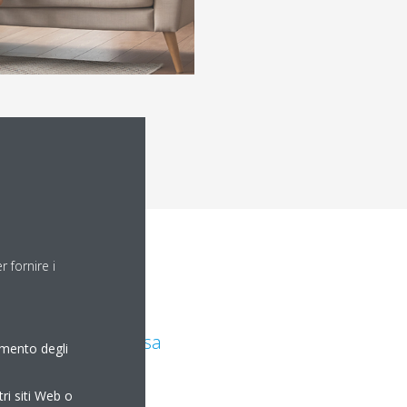
 fornire i
to
aria - aria
re per riscaldare casa
amento degli
tri siti Web o