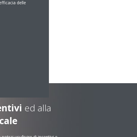
efficacia delle
entivi
ed alla
cale
otrai usufruire di incentivi e