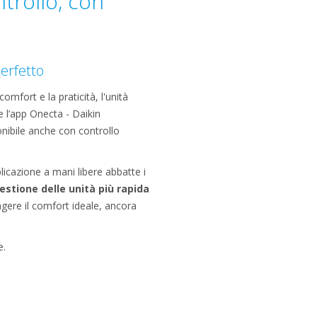
trollo, con
erfetto
omfort e la praticità, l'unità
e l’app Onecta - Daikin
onibile anche con controllo
pplicazione a mani libere abbatte i
estione delle unità più rapida
ngere il comfort ideale, ancora
e.