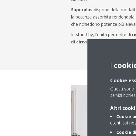
Superplus
dispone della modalit
la potenza assorbita rendendola d
che richiedono potenze più eleva
In stand-by, l'unità permette di
r
di circa l’80%
.
I
cooki
Cookie ess
Questi sono n
servizi richies
Altri cooki
Cookie an
utenti sui nos
Cookie di