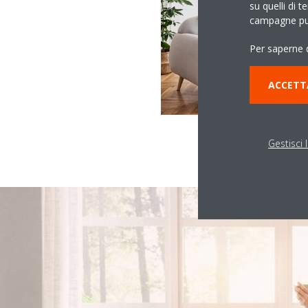
su quelli di t
campagne pub
Per saperne d
ACCETT
Gestisci 