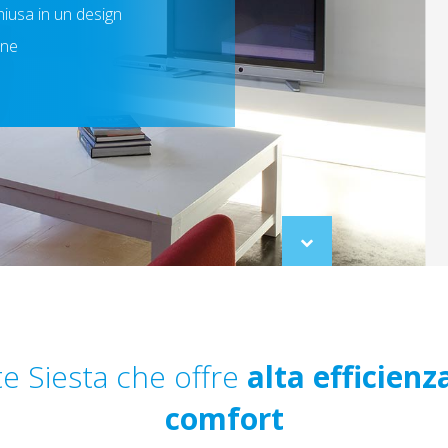
hiusa in un design
rne
Scroll
to
content
e Siesta che offre
alta efficien
comfort