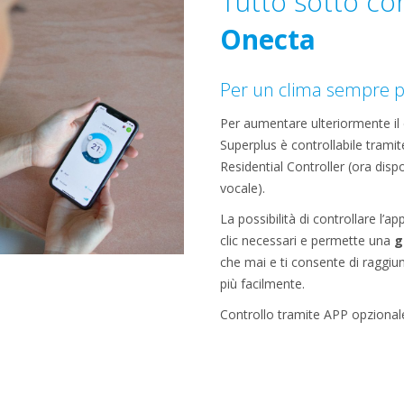
Tutto sotto con
Onecta
Per un clima sempre p
Per aumentare ulteriormente il c
Superplus è controllabile tramit
Residential Controller (ora disp
vocale).
La possibilità di controllare l’a
clic necessari e permette una
g
che mai e ti consente di raggiu
più facilmente.
Controllo tramite APP opzional