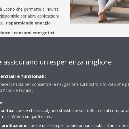
à Econo che permette di ridurre
isponibile per altre applicazioni
te,
risparmiando energia
.
idurre i consumi energetici
e
assicurano un'esperienza migliore
enziali e funzionali:
ecessari sia per consentire la navigazione sul nostro sito Web che per
Riscaldamen
ti ("cookie tecnici").
e:
Utilizza il climatizzato
alitici:
cookie che raccolgono statistiche sul traffico e sul comport
tri siti Web o su quelli di terzi
...
 profilazione:
cookie utilizzati per fornire annunci pubblicitari sui nos