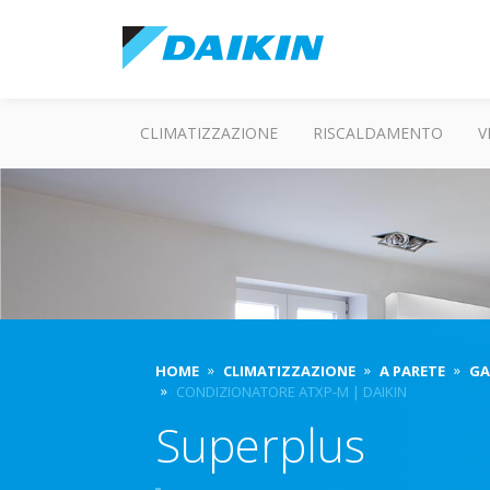
CLIMATIZZAZIONE
RISCALDAMENTO
V
HOME
CLIMATIZZAZIONE
A PARETE
GA
CONDIZIONATORE ATXP-M | DAIKIN
Superplus