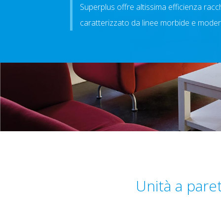
Superplus offre altissima efficienza racc
caratterizzato da linee morbide e mode
Unità a paret