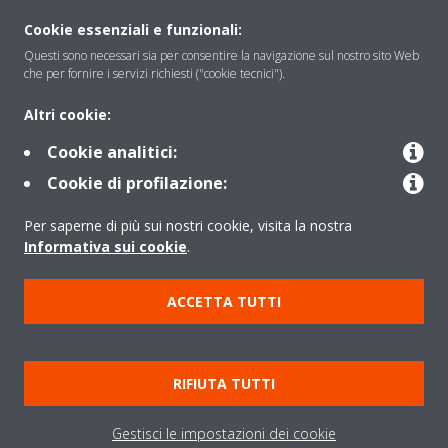
Soluzioni
Cookie essenziali e funzionali:
Questi sono necessari sia per consentire la navigazione sul nostro sito Web
che per fornire i servizi richiesti ("cookie tecnici").
Contattaci
Altri cookie:
Cookie analitici:
Periodo di supporto definito
Cookie di profilazione:
Politica di segnalazione e divulgazione delle vulnerabilità del
Per saperne di più sui nostri cookie, visita la nostra
Gruppo Daikin Europe
Informativa sui cookie
.
Copyright © Daikin
ACCETTA TUTTI
Cookies Policy
Policy sulla protezione dei dati
Termini di Garanzia
Regolamenti
Informativa Legale
RIFIUTA TUTTI
Cerca Prodotto
Data Act
Gestisci le impostazioni dei cookie