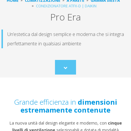
HOME
CLIMATIZZAZIONE
A PARETE
GAMMA SIESTA
CONDIZIONATORE ATFX-D | DAIKIN
Pro Era
Un’estetica dal design semplice e moderna che si integra
perfettamente in qualsiasi ambiente
Scroll
to
content
Grande efficienza in
dimensioni
estremamente contenute
La nuova unità dal design elegante e moderno, con
cinque
livelli di ventilazione
selezionabili e dotata di modalità