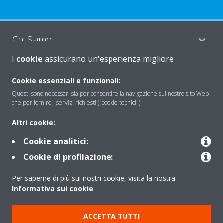
Chi Siamo
I
cookie
assicurano un'esperienza migliore
Soluzioni
Cookie essenziali e funzionali:
Questi sono necessari sia per consentire la navigazione sul nostro sito Web
che per fornire i servizi richiesti ("cookie tecnici").
Contattaci
Altri cookie:
Cookie analitici:
Periodo di supporto definito
Cookie di profilazione:
Politica di segnalazione e divulgazione delle vulnerabilità del
Per saperne di più sui nostri cookie, visita la nostra
Gruppo Daikin Europe
Informativa sui cookie
.
Copyright © Daikin
ACCETTA TUTTI