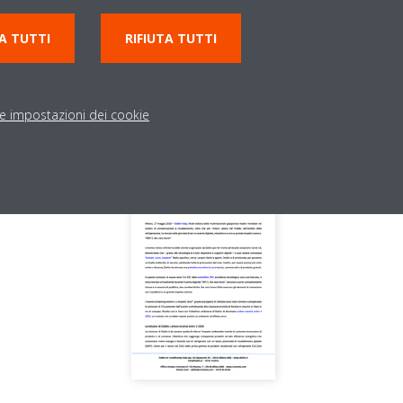
A TUTTI
RIFIUTA TUTTI
arica il Comunicato Sta
le impostazioni dei cookie