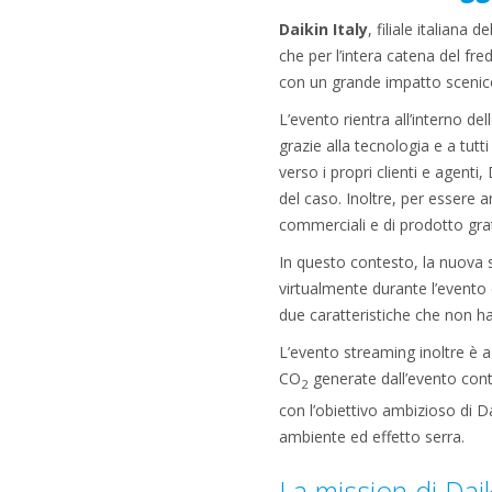
Daikin Italy
, filiale italiana
che per l’intera catena del fre
con un grande impatto scenic
L’evento rientra all’interno de
grazie alla tecnologia e a tutt
verso i propri clienti e agenti,
del caso. Inoltre, per essere 
commerciali e di prodotto grat
In questo contesto, la nuova s
virtualmente durante l’evento
due caratteristiche che non ha
L’evento streaming inoltre è 
CO
generate dall’evento contri
2
con l’obiettivo ambizioso di D
ambiente ed effetto serra.
La mission di Daik