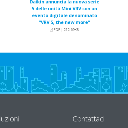
Daikin annuncia la nuova serie
5 delle unità Mini VRV con un
evento digitale denominato
“VRV 5, the new more”
PDF | 212.69KB
luzioni
Contattaci