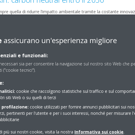
pre quella di ridurre l’impatto ambientale tramite la costante innovaz
iunge sviluppando prodotti ad alta efficienza energetica che consum
sso potenziale di riscaldamento globale (GWP). Come per il lancio nel
gerante R32 (che riduce del 75% l’impatto in termini di emissioni), Daik
e
assicurano un'esperienza migliore
 portare il massimo beneficio per l’ambiente, l’anno scorso lancian
ilizza refrigerante rigenerato) e Installatore Green, per formare ins
enziali e funzionali:
s all’interno delle macchine da sostituire senza impatti sull’atmosfer
ndo i primi sistemi VRV a R32.
ecessari sia per consentire la navigazione sul nostro sito Web che per
ti ("cookie tecnici").
i di ricerca e innovazione e siamo felici di presentarlo proprio in ques
 richiede ogni giorno di essere più proattivi e sensibili ai grandi temi g
e:
istratore Delegato di Daikin Italy.
alitici:
cookie che raccolgono statistiche sul traffico e sul comport
tri siti Web o su quelli di terzi
 profilazione:
cookie utilizzati per fornire annunci pubblicitari sui nos
erzi, pertinenti per l'utente e per i suoi interessi, nonché per misurare l'
blicitarie
i più sui nostri cookie, visita la nostra
Informativa sui cookie
.