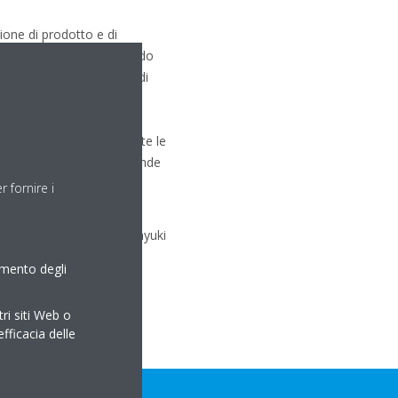
ione di prodotto e di
ano meno energia e facendo
 2013 della prima gamma di
in ha continuato a farsi
do i due progetti L∞p by
tallatori che seguono tutte le
a. Quest’anno Daikin risponde
 fornire i
to momento come simbolo di
lobali
” ha dichiarato Takayuki
amento degli
tri siti Web o
efficacia delle