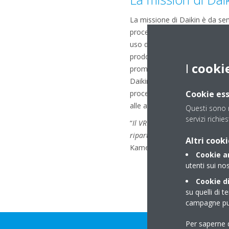
La missione di Daikin è da sem
processo. Obiettivo che ragg
uso di refrigeranti con un ba
prodotti residenziali con refri
I
cooki
promotore del cambiamento per
Daikin (nuova gamma VRV che ut
Cookie ess
procedure per recuperare il ga
alle attese del mercato lancia
Questi sono n
servizi richies
“
Il VRV 5 è il risultato di ann
ripartenza in un contesto che ci
Altri cooki
Kamekawa, Presidente e Ammin
Cookie an
utenti sui nos
Cookie di
su quelli di t
campagne pub
Per saperne d