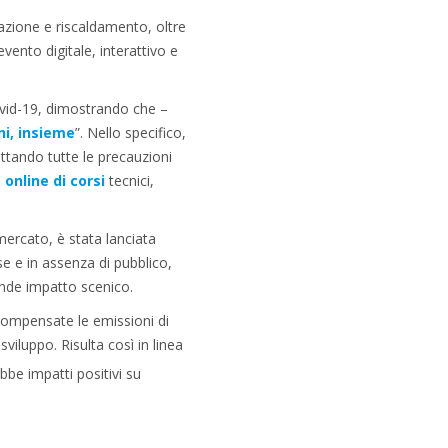
zazione e riscaldamento, oltre
evento digitale, interattivo e
 Covid-19, dimostrando che –
ini, insieme
”. Nello specifico,
dottando tutte le precauzioni
online di corsi
tecnici,
mercato, è stata lanciata
e e in assenza di pubblico,
ande impatto scenico.
compensate le emissioni di
viluppo. Risulta così in linea
ebbe impatti positivi su