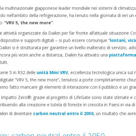
 della multinazionale giapponese leader mondiale nei sistemi di climatiz
ddo nell’ambito della refrigerazione, ha tenuto nella giornata di ieri un 
o:
“VRV 5, the new more”
.
lle attività organizzate da Daikin per far fronte all’attuale situazione
i dispositivi e supporti digitali – si può essere comunque “
lontani, vic
 Daikin si è strutturata per garantire un livello inalterato di servizio, a
ancora più vicini anche a distanza, Daikin ha attivato una
piattaforma 
uiti.
erie 5 in R32 delle
unità Mini VRV
, eccellenza tecnologica unica sul 
 digitale “VRV 5, the new more”, tenutosi a porte completamente chius
nno fatto mancare gli elementi di interazione con il pubblico e un gr
a Impatto Zero®: grazie al progetto di LifeGate sono state stimate e 
buendo alla creazione e tutela di foreste in crescita in Paesi in via di s
aikin di diventare
carbon neutral entro il 2050
, un risultato che avr
in: carbon neutral entro il 2050