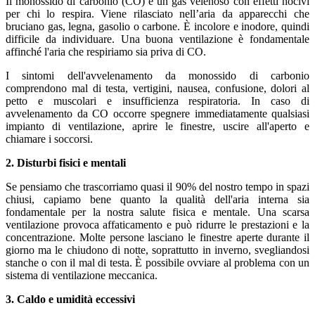
Il monossido di carbonio (CO) è un gas velenoso con effetti nocivi
per chi lo respira. Viene rilasciato nell’aria da apparecchi che
bruciano gas, legna, gasolio o carbone. È incolore e inodore, quindi
difficile da individuare. Una buona ventilazione è fondamentale
affinché l'aria che respiriamo sia priva di CO.
I sintomi dell'avvelenamento da monossido di carbonio
comprendono mal di testa, vertigini, nausea, confusione, dolori al
petto e muscolari e insufficienza respiratoria. In caso di
avvelenamento da CO occorre spegnere immediatamente qualsiasi
impianto di ventilazione, aprire le finestre, uscire all'aperto e
chiamare i soccorsi.
2. Disturbi fisici e mentali
Se pensiamo che trascorriamo quasi il 90% del nostro tempo in spazi
chiusi, capiamo bene quanto la qualità dell'aria interna sia
fondamentale per la nostra salute fisica e mentale. Una scarsa
ventilazione provoca affaticamento e può ridurre le prestazioni e la
concentrazione. Molte persone lasciano le finestre aperte durante il
giorno ma le chiudono di notte, soprattutto in inverno, svegliandosi
stanche o con il mal di testa. È possibile ovviare al problema con un
sistema di ventilazione meccanica.
3. Caldo e umidità eccessivi