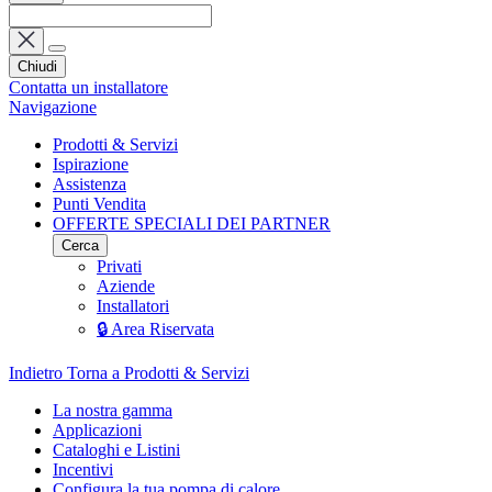
Chiudi
Contatta un installatore
Navigazione
Prodotti & Servizi
Ispirazione
Assistenza
Punti Vendita
OFFERTE SPECIALI DEI PARTNER
Cerca
Privati
Aziende
Installatori
🔒 Area Riservata
Indietro
Torna a Prodotti & Servizi
La nostra gamma
Applicazioni
Cataloghi e Listini
Incentivi
Configura la tua pompa di calore