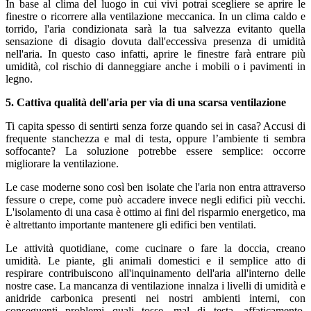
In base al clima del luogo in cui vivi potrai scegliere se aprire le
finestre o ricorrere alla ventilazione meccanica. In un clima caldo e
torrido, l'aria condizionata sarà la tua salvezza evitanto quella
sensazione di disagio dovuta dall'eccessiva presenza di umidità
nell'aria. In questo caso infatti, aprire le finestre farà entrare più
umidità, col rischio di danneggiare anche i mobili o i pavimenti in
legno.
5. Cattiva qualità dell'aria per via di una scarsa ventilazione
Ti capita spesso di sentirti senza forze quando sei in casa? Accusi di
frequente stanchezza e mal di testa, oppure l’ambiente ti sembra
soffocante? La soluzione potrebbe essere semplice: occorre
migliorare la ventilazione.
Le case moderne sono così ben isolate che l'aria non entra attraverso
fessure o crepe, come può accadere invece negli edifici più vecchi.
L'isolamento di una casa è ottimo ai fini del risparmio energetico, ma
è altrettanto importante mantenere gli edifici ben ventilati.
Le attività quotidiane, come cucinare o fare la doccia, creano
umidità. Le piante, gli animali domestici e il semplice atto di
respirare contribuiscono all'inquinamento dell'aria all'interno delle
nostre case. La mancanza di ventilazione innalza i livelli di umidità e
anidride carbonica presenti nei nostri ambienti interni, con
conseguenti problemi quali tosse, mal di testa, affaticamento,