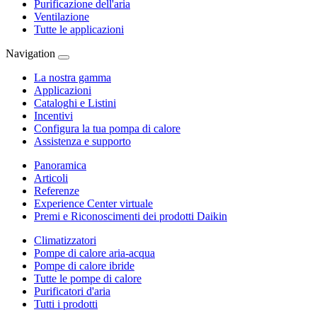
Purificazione dell'aria
Ventilazione
Tutte le applicazioni
Navigation
La nostra gamma
Applicazioni
Cataloghi e Listini
Incentivi
Configura la tua pompa di calore
Assistenza e supporto
Panoramica
Articoli
Referenze
Experience Center virtuale
Premi e Riconoscimenti dei prodotti Daikin
Climatizzatori
Pompe di calore aria-acqua
Pompe di calore ibride
Tutte le pompe di calore
Purificatori d'aria
Tutti i prodotti