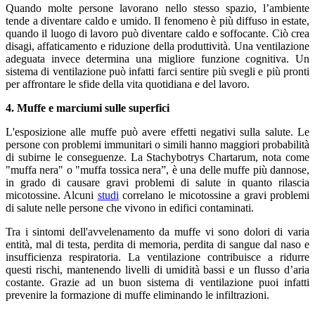
Quando molte persone lavorano nello stesso spazio, l’ambiente
tende a diventare caldo e umido. Il fenomeno è più diffuso in estate,
quando il luogo di lavoro può diventare caldo e soffocante. Ciò crea
disagi, affaticamento e riduzione della produttività. Una ventilazione
adeguata invece determina una migliore funzione cognitiva. Un
sistema di ventilazione può infatti farci sentire più svegli e più pronti
per affrontare le sfide della vita quotidiana e del lavoro.
4. Muffe e marciumi sulle superfici
L'esposizione alle muffe può avere effetti negativi sulla salute. Le
persone con problemi immunitari o simili hanno maggiori probabilità
di subirne le conseguenze. La Stachybotrys Chartarum, nota come
"muffa nera" o "muffa tossica nera”, è una delle muffe più dannose,
in grado di causare gravi problemi di salute in quanto rilascia
micotossine. Alcuni
studi
correlano le micotossine a gravi problemi
di salute nelle persone che vivono in edifici contaminati.
Tra i sintomi dell'avvelenamento da muffe vi sono dolori di varia
entità, mal di testa, perdita di memoria, perdita di sangue dal naso e
insufficienza respiratoria. La ventilazione contribuisce a ridurre
questi rischi, mantenendo livelli di umidità bassi e un flusso d’aria
costante. Grazie ad un buon sistema di ventilazione puoi infatti
prevenire la formazione di muffe eliminando le infiltrazioni.