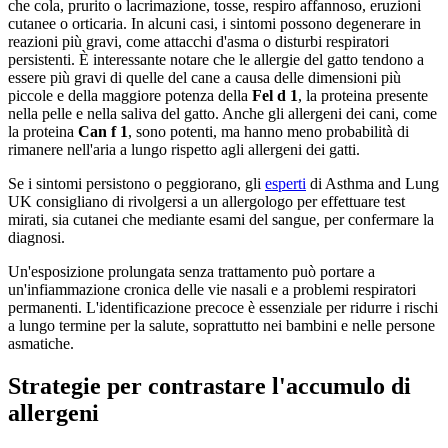
che cola, prurito o lacrimazione, tosse, respiro affannoso, eruzioni
cutanee o orticaria. In alcuni casi, i sintomi possono degenerare in
reazioni più gravi, come attacchi d'asma o disturbi respiratori
persistenti. È interessante notare che le allergie del gatto tendono a
essere più gravi di quelle del cane a causa delle dimensioni più
piccole e della maggiore potenza della
Fel d 1
, la proteina presente
nella pelle e nella saliva del gatto. Anche gli allergeni dei cani, come
la proteina
Can f 1
, sono potenti, ma hanno meno probabilità di
rimanere nell'aria a lungo rispetto agli allergeni dei gatti.
Se i sintomi persistono o peggiorano, gli
esperti
di Asthma and Lung
UK consigliano di rivolgersi a un allergologo per effettuare test
mirati, sia cutanei che mediante esami del sangue, per confermare la
diagnosi.
Un'esposizione prolungata senza trattamento può portare a
un'infiammazione cronica delle vie nasali e a problemi respiratori
permanenti. L'identificazione precoce è essenziale per ridurre i rischi
a lungo termine per la salute, soprattutto nei bambini e nelle persone
asmatiche.
Strategie per contrastare l'accumulo di
allergeni