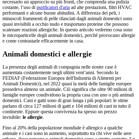
necessario un approccio su più fronti, che comprenda una pulizia
costante, l’uso di
purificatori d'aria
ad alte prestazioni, filtri HVAC
performanti e alcune buone abitudini. A differenza dei peli, i
minuscoli frammenti di pelle rilasciati dagli animali domestici sono
quasi invisibili a occhio nudo e trasportano proteine che possono
scatenare reazioni allergiche. In questo articolo vedremo cosa sono
le microparticelle degli animali domestici, perché provocano allergie
e come contrastarle efficacemente in casa.
Animali domestici e allergie
La presenza degli animali di compagnia nelle nostre case è
aumentata costantemente negli ultimi vent’anni. Secondo la
FEDIAF (Federazione Europea dell'Industria di Alimenti per
Animali Domestici), nel 2022 quasi la metà delle famiglie europee
possedeva almeno un animale. Ciò significa che oltre 90 milioni di
famiglie europee condividono la propria casa con uno o più animali
domestici. Cani e gatti sono di gran lunga i più popolari: le stime
parlano di circa 127 milioni di gatti e 104 milioni di cani in tutto il
continente. Eppure questa convivenza ha spesso un prezzo
invisibile:
le allergie
.
Fino al 20% della popolazione mondiale è allergico a qualche
animale e i casi sono in aumento, soprattutto tra chi vive nelle aree
urbane, dove persone e animali domestici sono a stretto contatto. Lo