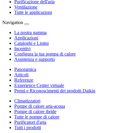
Purificazione dell'aria
Ventilazione
Tutte le applicazioni
Navigation
La nostra gamma
Applicazioni
Cataloghi e Listini
Incentivi
Configura la tua pompa di calore
Assistenza e supporto
Panoramica
Articoli
Referenze
Experience Center virtuale
Premi e Riconoscimenti dei prodotti Daikin
Climatizzatori
Pompe di calore aria-acqua
Pompe di calore ibride
Tutte le pompe di calore
Purificatori d'aria
Tutti i prodotti