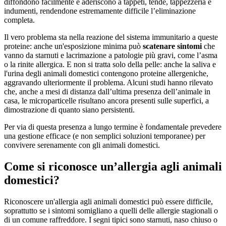
diffondono facilmente e aderiscono a tappeti, tende, tappezzeria e
indumenti, rendendone estremamente difficile l’eliminazione
completa.
Il vero problema sta nella reazione del sistema immunitario a queste
proteine: anche un'esposizione minima può
scatenare sintomi
che
vanno da starnuti e lacrimazione a patologie più gravi, come l’asma
o la rinite allergica. E non si tratta solo della pelle: anche la saliva e
l'urina degli animali domestici contengono proteine allergeniche,
aggravando ulteriormente il problema. Alcuni studi hanno rilevato
che, anche a mesi di distanza dall’ultima presenza dell’animale in
casa, le microparticelle risultano ancora presenti sulle superfici, a
dimostrazione di quanto siano persistenti.
Per via di questa presenza a lungo termine è fondamentale prevedere
una gestione efficace (e non semplici soluzioni temporanee) per
convivere serenamente con gli animali domestici.
Come si riconosce un’allergia agli animali
domestici?
Riconoscere un'allergia agli animali domestici può essere difficile,
soprattutto se i sintomi somigliano a quelli delle allergie stagionali o
di un comune raffreddore. I segni tipici sono starnuti, naso chiuso o