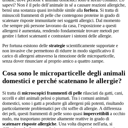
sapevi? Non è il pelo dell’animale in sé a causare reazioni allergiche,
bensì una sostanza quasi invisibile simile alla
forfora
. Si tratta di
minuscoli frammenti di pelle che contengono proteine in grado di
scatenare risposte immunitarie nei soggetti allergici. Dal momento
che sempre più persone lavorano da casa, l’esposizione a questi
allergeni è aumentata, rendendo fondamentale trovare metodi per
gestire i fattori scatenanti e contrastare i sintomi delle allergie.
Per fortuna esistono delle
strategie
scientificamente supportate e
non invasive che permettono di ridurre in modo significativo il
carico di allergeni attraverso la rimozione delle microparticelle,
senza dover rinunciare al proprio amico a quattro zampe.
Cosa sono le microparticelle degli animali
domestici e perché scatenano le allergie?
Si tratta di
microscopici frammenti di pelle
rilasciati da gatti, cani,
uccelli e altri animali pelosi o piumati. Tra i comuni animali
domestici, sono i gatti a produrre gli allergeni più potenti, risultando
particolarmente problematici per chi soffre di allergie. A differenza
dei peli, questi frammenti di pelle sono quasi
impercettibili
a occhio
nudo, ma trasportano proteine altamente reattive in grado di
scatenare risposte allergiche
. Una volta disperse nell'aria, si