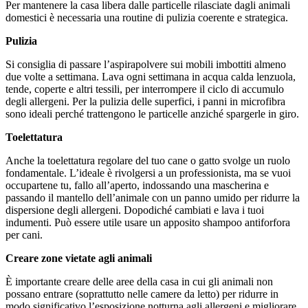
Per mantenere la casa libera dalle particelle rilasciate dagli animali
domestici è necessaria una routine di pulizia coerente e strategica.
Pulizia
Si consiglia di passare l’aspirapolvere sui mobili imbottiti almeno
due volte a settimana. Lava ogni settimana in acqua calda lenzuola,
tende, coperte e altri tessili, per interrompere il ciclo di accumulo
degli allergeni. Per la pulizia delle superfici, i panni in microfibra
sono ideali perché trattengono le particelle anziché spargerle in giro.
Toelettatura
Anche la toelettatura regolare del tuo cane o gatto svolge un ruolo
fondamentale. L’ideale è rivolgersi a un professionista, ma se vuoi
occupartene tu, fallo all’aperto, indossando una mascherina e
passando il mantello dell’animale con un panno umido per ridurre la
dispersione degli allergeni. Dopodiché cambiati e lava i tuoi
indumenti. Può essere utile usare un apposito shampoo antiforfora
per cani.
Creare zone vietate agli animali
È importante creare delle aree della casa in cui gli animali non
possano entrare (soprattutto nelle camere da letto) per ridurre in
modo significativo l’esposizione notturna agli allergeni e migliorare