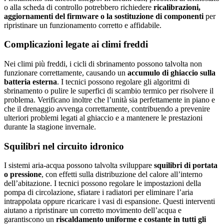
o alla scheda di controllo potrebbero richiedere
ricalibrazioni,
aggiornamenti del firmware o la sostituzione di componenti
per
ripristinare un funzionamento corretto e affidabile.
Complicazioni legate ai climi freddi
Nei climi più freddi, i cicli di sbrinamento possono talvolta non
funzionare correttamente, causando un
accumulo di ghiaccio sulla
batteria esterna
. I tecnici possono regolare gli algoritmi di
sbrinamento o pulire le superfici di scambio termico per risolvere il
problema. Verificano inoltre che l’unità sia perfettamente in piano e
che il drenaggio avvenga correttamente, contribuendo a prevenire
ulteriori problemi legati al ghiaccio e a mantenere le prestazioni
durante la stagione invernale.
Squilibri nel circuito idronico
I sistemi aria‑acqua possono talvolta sviluppare
squilibri di portata
o pressione
, con effetti sulla distribuzione del calore all’interno
dell’abitazione. I tecnici possono regolare le impostazioni della
pompa di circolazione, sfiatare i radiatori per eliminare l’aria
intrappolata oppure ricaricare i vasi di espansione. Questi interventi
aiutano a ripristinare un corretto movimento dell’acqua e
garantiscono un
riscaldamento uniforme e costante in tutti gli