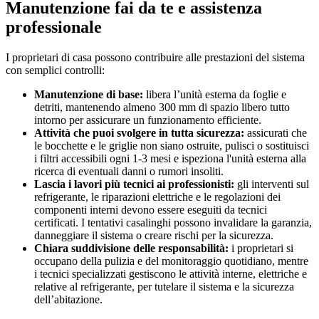
Manutenzione fai da te e assistenza
professionale
I proprietari di casa possono contribuire alle prestazioni del sistema
con semplici controlli:
Manutenzione di base:
libera l’unità esterna da foglie e
detriti, mantenendo almeno 300 mm di spazio libero tutto
intorno per assicurare un funzionamento efficiente.
Attività che puoi svolgere in tutta sicurezza:
assicurati che
le bocchette e le griglie non siano ostruite, pulisci o sostituisci
i filtri accessibili ogni 1-3 mesi e ispeziona l'unità esterna alla
ricerca di eventuali danni o rumori insoliti.
Lascia i lavori più tecnici ai professionisti:
gli interventi sul
refrigerante, le riparazioni elettriche e le regolazioni dei
componenti interni devono essere eseguiti da tecnici
certificati. I tentativi casalinghi possono invalidare la garanzia,
danneggiare il sistema o creare rischi per la sicurezza.
Chiara suddivisione delle responsabilità:
i proprietari si
occupano della pulizia e del monitoraggio quotidiano, mentre
i tecnici specializzati gestiscono le attività interne, elettriche e
relative al refrigerante, per tutelare il sistema e la sicurezza
dell’abitazione.