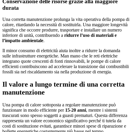
Conservazione delle risorse grazie alla maggiore
durata
Una corretta manutenzione prolunga la vita operativa della pompa di
calore, ritardando la necessità di sostituirla. Una maggiore longevità
significa che occorre produrre, trasportare e installare un numero
inferiore di unità, contribuendo a
ridurre l’uso di materiali e
l’impatto ambientale
.
Il minor consumo di elettricità aiuta inoltre a ridurre la domanda
sulle infrastrutture energetiche. Man mano che le reti elettriche
integrano quote crescenti di fonti rinnovabili, le pompe di calore
efficienti contribuiscono ad accelerare la transizione dai combustibili
fossili sia nel riscaldamento sia nella produzione di energia.
Il valore a lungo termine di una corretta
manutenzione
Una pompa di calore sottoposta a regolare manutenzione può
funzionare in modo efficiente per
15-20 anni
, mentre i sistemi
trascurati sono spesso soggetti a guasti prematuri. Questa differenza
rappresenta un valore economico significativo perché ti tutela da
costi di sostituzione evitati, garantisce minori spese di riparazione e
bollette energetiche costantemente più basse nel tempo.