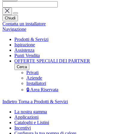
Chiudi
Contatta un installatore
Navigazione
Prodotti & Servizi
Ispirazione
Assistenza
Punti Vendita
OFFERTE SPECIALI DEI PARTNER
Cerca
Privati
Aziende
Installatori
🔒 Area Riservata
Indietro
Torna a Prodotti & Servizi
La nostra gamma
Applicazioni
Cataloghi e Listini
Incentivi
Configura la tua pompa di calore