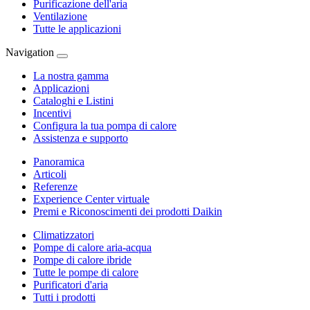
Purificazione dell'aria
Ventilazione
Tutte le applicazioni
Navigation
La nostra gamma
Applicazioni
Cataloghi e Listini
Incentivi
Configura la tua pompa di calore
Assistenza e supporto
Panoramica
Articoli
Referenze
Experience Center virtuale
Premi e Riconoscimenti dei prodotti Daikin
Climatizzatori
Pompe di calore aria-acqua
Pompe di calore ibride
Tutte le pompe di calore
Purificatori d'aria
Tutti i prodotti