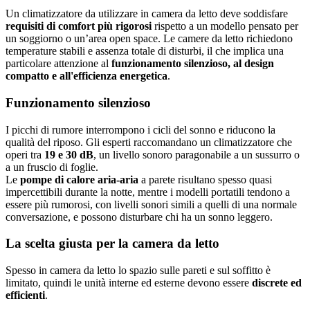
Un climatizzatore da utilizzare in camera da letto deve soddisfare
requisiti di comfort più rigorosi
rispetto a un modello pensato per
un soggiorno o un’area open space. Le camere da letto richiedono
temperature stabili e assenza totale di disturbi, il che implica una
particolare attenzione al
funzionamento silenzioso, al design
compatto e all'efficienza energetica
.
Funzionamento silenzioso
I picchi di rumore interrompono i cicli del sonno e riducono la
qualità del riposo. Gli esperti raccomandano un climatizzatore che
operi tra
19 e 30 dB
, un livello sonoro paragonabile a un sussurro o
a un fruscio di foglie.
Le
pompe di calore aria-aria
a parete risultano spesso quasi
impercettibili durante la notte, mentre i modelli portatili tendono a
essere più rumorosi, con livelli sonori simili a quelli di una normale
conversazione, e possono disturbare chi ha un sonno leggero.
La scelta giusta per la camera da letto
Spesso in camera da letto lo spazio sulle pareti e sul soffitto è
limitato, quindi le unità interne ed esterne devono essere
discrete ed
efficienti
.