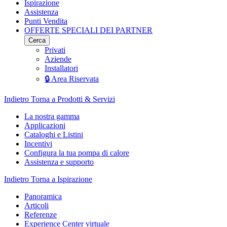
Ispirazione
Assistenza
Punti Vendita
OFFERTE SPECIALI DEI PARTNER
Cerca
Privati
Aziende
Installatori
🔒 Area Riservata
Indietro
Torna a Prodotti & Servizi
La nostra gamma
Applicazioni
Cataloghi e Listini
Incentivi
Configura la tua pompa di calore
Assistenza e supporto
Indietro
Torna a Ispirazione
Panoramica
Articoli
Referenze
Experience Center virtuale