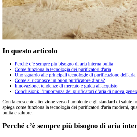
In questo articolo
Perché c’è sempre più bisogno di aria interna pulita
Come funziona la tecnologia dei purificatori d'aria
Uno sguardo alle principali tecnologie di purificazione dell'aria
Come si riconosce un buon purificatore d’aria?
Innovazione, tendenze di mercato e guida all'acquisto
Conclusioni: l’importanza dei purificatori d’aria di nuova gene
Con la crescente attenzione verso l’ambiente e gli standard di salute ne
spiega come funziona la tecnologia dei purificatori d'aria moderni, quali 
pulita e salubre.
Perché c’è sempre più bisogno di aria inte