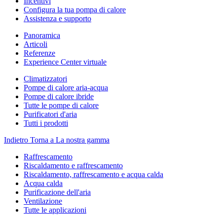
Incentivi
Configura la tua pompa di calore
Assistenza e supporto
Panoramica
Articoli
Referenze
Experience Center virtuale
Climatizzatori
Pompe di calore aria-acqua
Pompe di calore ibride
Tutte le pompe di calore
Purificatori d'aria
Tutti i prodotti
Indietro
Torna a La nostra gamma
Raffrescamento
Riscaldamento e raffrescamento
Riscaldamento, raffrescamento e acqua calda
Acqua calda
Purificazione dell'aria
Ventilazione
Tutte le applicazioni