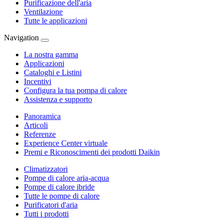
Purificazione dell'aria
Ventilazione
Tutte le applicazioni
Navigation
La nostra gamma
Applicazioni
Cataloghi e Listini
Incentivi
Configura la tua pompa di calore
Assistenza e supporto
Panoramica
Articoli
Referenze
Experience Center virtuale
Premi e Riconoscimenti dei prodotti Daikin
Climatizzatori
Pompe di calore aria-acqua
Pompe di calore ibride
Tutte le pompe di calore
Purificatori d'aria
Tutti i prodotti