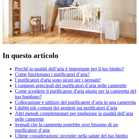
In questo articolo
Perché la qualità dell’aria è importante per il tuo bimbo?
Come funzionano i purificatori d’aria?
I purificatori d'aria sono sicuri per i neonati?
I vantaggi principali dei purificatori d’aria nelle camerette
Come scegliere il purificatore d'aria giusto per la cameretta del
tuo bambino?
Collocazione e utilizzo del purificatore d’aria in una cameretta
I dubbi più comuni dei genitori sui purificatori d’aria
Altri metodi complementari per migliorare la qualità dell’aria
nelle camerette
Segnali che la cameretta potrebbe aver bisogno di un
purificatore d’aria
Ultime considerazioni: investire nella salute del tuo bimbo