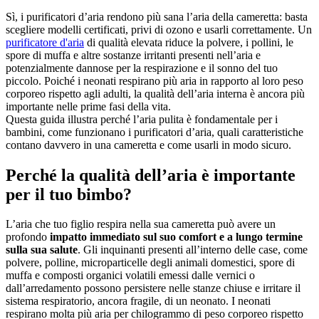
Sì, i purificatori d’aria rendono più sana l’aria della cameretta: basta
scegliere modelli certificati, privi di ozono e usarli correttamente. Un
purificatore d'aria
di qualità elevata riduce la polvere, i pollini, le
spore di muffa e altre sostanze irritanti presenti nell’aria e
potenzialmente dannose per la respirazione e il sonno del tuo
piccolo. Poiché i neonati respirano più aria in rapporto al loro peso
corporeo rispetto agli adulti, la qualità dell’aria interna è ancora più
importante nelle prime fasi della vita.
Questa guida illustra perché l’aria pulita è fondamentale per i
bambini, come funzionano i purificatori d’aria, quali caratteristiche
contano davvero in una cameretta e come usarli in modo sicuro.
Perché la qualità dell’aria è importante
per il tuo bimbo?
L’aria che tuo figlio respira nella sua cameretta può avere un
profondo
impatto immediato sul suo comfort e a lungo termine
sulla sua salute
. Gli inquinanti presenti all’interno delle case, come
polvere, polline, microparticelle degli animali domestici, spore di
muffa e composti organici volatili emessi dalle vernici o
dall’arredamento possono persistere nelle stanze chiuse e irritare il
sistema respiratorio, ancora fragile, di un neonato. I neonati
respirano molta più aria per chilogrammo di peso corporeo rispetto