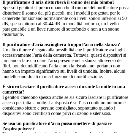
Il purificatore d’aria disturberà il sonno del mio bimbo?
Spesso i genitori si preoccupano che il rumore del purificatore possa
disturbare il sonno dei più piccoli, ma i modelli progettati per le
camerette funzionano normalmente con livelli sonori inferiori ai 50
dB, spesso attorno ai 30-44 dB in modalità notturna, un livello
paragonabile a un lieve rumore di sottofondo e non a un suono
disturbante.
Il purificatore d'aria asciugherà troppo l’aria nella stanza?
Un altro timore è legato alla possibilità che il purificatore asciughi
eccessivamente l’aria della cameretta. Tuttavia, questi dispositivi si
limitano a fare circolare l’aria presente nella stanza attraverso dei
filtri, non deumidificano l’aria e non la riscaldano, pertanto non
hanno un impatto significativo sui livelli di umidità. Inoltre, alcuni
modelli sono dotati di una funzione di umidificazione.
È sicuro lasciare il purificatore acceso durante la notte in una
cameretta?
I genitori chiedono spesso anche se sia sicuro lasciare il purificatore
acceso per tutta la notte. La risposta è sì: l’uso continuo notturno è
considerato sicuro e persino consigliato, soprattutto quando i
dispositivi sono certificati come privi di ozono e silenziosi.
Se uso un purificatore d’aria posso smettere di passare
l’aspirapolvere?