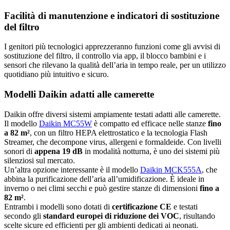
Facilità di manutenzione e indicatori di sostituzione
del filtro
I genitori più tecnologici apprezzeranno funzioni come gli avvisi di
sostituzione del filtro, il controllo via app, il blocco bambini e i
sensori che rilevano la qualità dell’aria in tempo reale, per un utilizzo
quotidiano più intuitivo e sicuro.
Modelli Daikin adatti alle camerette
Daikin offre diversi sistemi ampiamente testati adatti alle camerette.
Il modello
Daikin MC55W
è compatto ed efficace nelle stanze
fino
a 82 m²
, con un filtro HEPA elettrostatico e la tecnologia Flash
Streamer, che decompone virus, allergeni e formaldeide. Con livelli
sonori di
appena 19 dB
in modalità notturna, è uno dei sistemi più
silenziosi sul mercato.
Un’altra opzione interessante è il modello
Daikin MCK555A
, che
abbina la purificazione dell’aria all’umidificazione. È ideale in
inverno o nei climi secchi e può gestire stanze di dimensioni
fino a
82 m²
.
Entrambi i modelli sono dotati di
certificazione CE
e testati
secondo gli
standard europei di riduzione dei VOC
, risultando
scelte sicure ed efficienti per gli ambienti dedicati ai neonati.