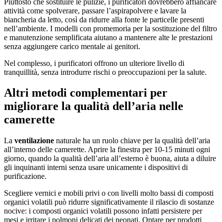
Piuttosto che sostituire le pulizie, i purificatori dovrebbero affiancare
attività come spolverare, passare l’aspirapolvere e lavare la
biancheria da letto, così da ridurre alla fonte le particelle presenti
nell’ambiente. I modelli con promemoria per la sostituzione del filtro
e manutenzione semplificata aiutano a mantenere alte le prestazioni
senza aggiungere carico mentale ai genitori.
Nel complesso, i purificatori offrono un ulteriore livello di
tranquillità, senza introdurre rischi o preoccupazioni per la salute.
Altri metodi complementari per
migliorare la qualità dell’aria nelle
camerette
La
ventilazione
naturale ha un ruolo chiave per la qualità dell’aria
all’interno delle camerette. Aprire la finestra per 10-15 minuti ogni
giorno, quando la qualità dell’aria all’esterno è buona, aiuta a diluire
gli inquinanti interni senza usare unicamente i dispositivi di
purificazione.
Scegliere vernici e mobili privi o con livelli molto bassi di composti
organici volatili può ridurre significativamente il rilascio di sostanze
nocive: i composti organici volatili possono infatti persistere per
mesi e irritare i polmoni delicati dei neonati. Optare per prodotti