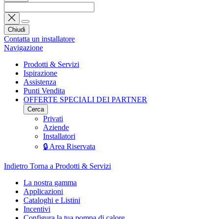
Chiudi
Contatta un installatore
Navigazione
Prodotti & Servizi
Ispirazione
Assistenza
Punti Vendita
OFFERTE SPECIALI DEI PARTNER
Cerca
Privati
Aziende
Installatori
🔒 Area Riservata
Indietro
Torna a Prodotti & Servizi
La nostra gamma
Applicazioni
Cataloghi e Listini
Incentivi
Configura la tua pompa di calore