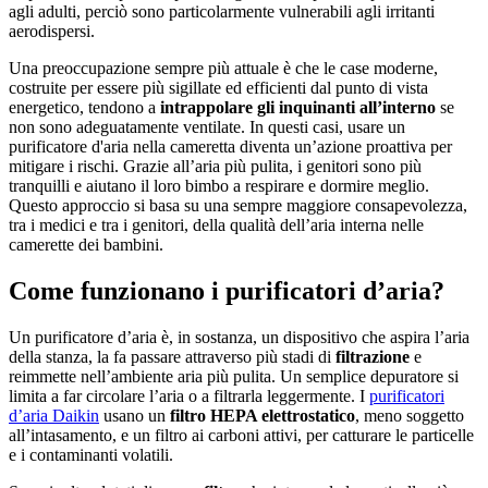
agli adulti, perciò sono particolarmente vulnerabili agli irritanti
aerodispersi.
Una preoccupazione sempre più attuale è che le case moderne,
costruite per essere più sigillate ed efficienti dal punto di vista
energetico, tendono a
intrappolare gli inquinanti all’interno
se
non sono adeguatamente ventilate. In questi casi, usare un
purificatore d'aria nella cameretta diventa un’azione proattiva per
mitigare i rischi. Grazie all’aria più pulita, i genitori sono più
tranquilli e aiutano il loro bimbo a respirare e dormire meglio.
Questo approccio si basa su una sempre maggiore consapevolezza,
tra i medici e tra i genitori, della qualità dell’aria interna nelle
camerette dei bambini.
Come funzionano i purificatori d’aria?
Un purificatore d’aria è, in sostanza, un dispositivo che aspira l’aria
della stanza, la fa passare attraverso più stadi di
filtrazione
e
reimmette nell’ambiente aria più pulita. Un semplice depuratore si
limita a far circolare l’aria o a filtrarla leggermente. I
purificatori
d’aria Daikin
usano un
filtro HEPA elettrostatico
, meno soggetto
all’intasamento, e un filtro ai carboni attivi, per catturare le particelle
e i contaminanti volatili.