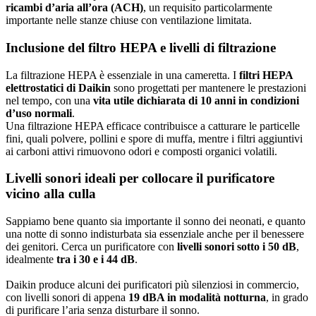
ricambi d’aria all’ora (ACH)
, un requisito particolarmente
importante nelle stanze chiuse con ventilazione limitata.
Inclusione del filtro HEPA e livelli di filtrazione
La filtrazione HEPA è essenziale in una cameretta. I
filtri HEPA
elettrostatici di Daikin
sono progettati per mantenere le prestazioni
nel tempo, con una
vita utile dichiarata di 10 anni in condizioni
d’uso normali
.
Una filtrazione HEPA efficace contribuisce a catturare le particelle
fini, quali polvere, pollini e spore di muffa, mentre i filtri aggiuntivi
ai carboni attivi rimuovono odori e composti organici volatili.
Livelli sonori ideali per collocare il purificatore
vicino alla culla
Sappiamo bene quanto sia importante il sonno dei neonati, e quanto
una notte di sonno indisturbata sia essenziale anche per il benessere
dei genitori. Cerca un purificatore con
livelli sonori sotto i 50 dB
,
idealmente
tra i 30 e i 44 dB
.
Daikin produce alcuni dei purificatori più silenziosi in commercio,
con livelli sonori di appena
19 dBA in modalità notturna
, in grado
di purificare l’aria senza disturbare il sonno.