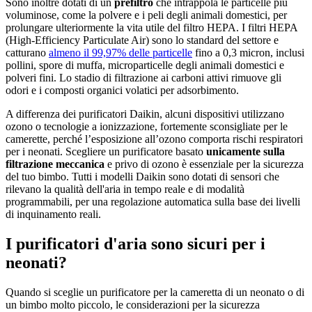
Sono inoltre dotati di un
prefiltro
che intrappola le particelle più
voluminose, come la polvere e i peli degli animali domestici, per
prolungare ulteriormente la vita utile del filtro HEPA. I filtri HEPA
(High-Efficiency Particulate Air) sono lo standard del settore e
catturano
almeno il 99,97% delle particelle
fino a 0,3 micron, inclusi
pollini, spore di muffa, microparticelle degli animali domestici e
polveri fini. Lo stadio di filtrazione ai carboni attivi rimuove gli
odori e i composti organici volatici per adsorbimento.
A differenza dei purificatori Daikin, alcuni dispositivi utilizzano
ozono o tecnologie a ionizzazione, fortemente sconsigliate per le
camerette, perché l’esposizione all’ozono comporta rischi respiratori
per i neonati. Scegliere un purificatore basato
unicamente sulla
filtrazione meccanica
e privo di ozono è essenziale per la sicurezza
del tuo bimbo. Tutti i modelli Daikin sono dotati di sensori che
rilevano la qualità dell'aria in tempo reale e di modalità
programmabili, per una regolazione automatica sulla base dei livelli
di inquinamento reali.
I purificatori d'aria sono sicuri per i
neonati?
Quando si sceglie un purificatore per la cameretta di un neonato o di
un bimbo molto piccolo, le considerazioni per la sicurezza