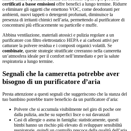
certificati a basse emissioni
offre benefici a lungo termine. Ridurre
o eliminare gli oggetti che emettono VOC, come deodoranti per
ambienti, nuovi tappeti o detergenti profumati, diminuisce la
presenza di irritanti chimici nell’aria, permettendo al purificatore di
concentrarsi più efficacemente su particelle e muffe.
Abbina ventilazione, materiali atossici e pulizia regolare a un
purificatore con filtro elettrostatico HEPA e ai carboni attivi per
catturare la polvere residua e i composti organici volatili. Se
combinate
, queste strategie stratificate creeranno nella cameretta
un’atmosfera ideale per il comfort nell’immediato e per la salute
respiratoria a lungo termine.
Segnali che la cameretta potrebbe aver
bisogno di un purificatore d’aria
Presta attenzione a questi segnali che suggeriscono che la stanza del
tuo bambino potrebbe trarre beneficio da un purificatore d’aria:
Polvere che si accumula visibilmente nel giro di poche ore
dalla pulizia, anche su superfici lisce o sui davanzali
Casi di allergie o asma in famiglia: statisticamente, questi
bimbi hanno un rischio più elevato di sviluppare sensibilità
respiratorie, quindi un controllo precoce della qualità dell’aria