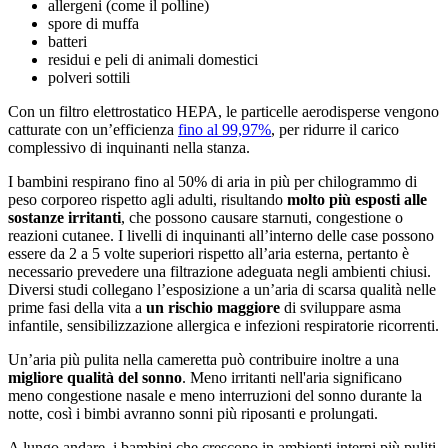
allergeni (come il polline)
spore di muffa
batteri
residui e peli di animali domestici
polveri sottili
Con un filtro elettrostatico HEPA, le particelle aerodisperse vengono
catturate con un’efficienza
fino al 99,97%
, per ridurre il carico
complessivo di inquinanti nella stanza.
I bambini respirano fino al 50% di aria in più per chilogrammo di
peso corporeo rispetto agli adulti, risultando
molto più esposti alle
sostanze irritanti
, che possono causare starnuti, congestione o
reazioni cutanee. I livelli di inquinanti all’interno delle case possono
essere da 2 a 5 volte superiori rispetto all’aria esterna, pertanto è
necessario prevedere una filtrazione adeguata negli ambienti chiusi.
Diversi studi collegano l’esposizione a un’aria di scarsa qualità nelle
prime fasi della vita a
un rischio maggiore
di sviluppare asma
infantile, sensibilizzazione allergica e infezioni respiratorie ricorrenti.
Un’aria più pulita nella cameretta può contribuire inoltre a una
migliore qualità del sonno
. Meno irritanti nell'aria significano
meno congestione nasale e meno interruzioni del sonno durante la
notte, così i bimbi avranno sonni più riposanti e prolungati.
A lungo andare, i bambini che crescono in ambienti interni più puliti