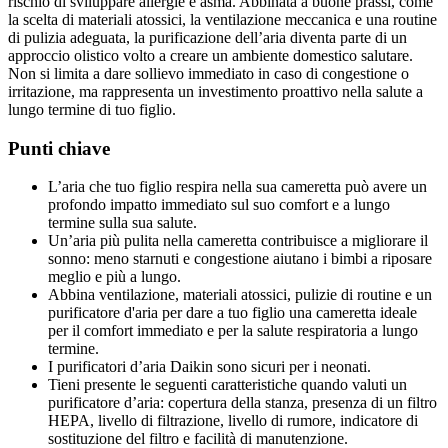
rischio di sviluppare allergie e asma. Abbinata a buone prassi, come
la scelta di materiali atossici, la ventilazione meccanica e una routine
di pulizia adeguata, la purificazione dell’aria diventa parte di un
approccio olistico volto a creare un ambiente domestico salutare.
Non si limita a dare sollievo immediato in caso di congestione o
irritazione, ma rappresenta un investimento proattivo nella salute a
lungo termine di tuo figlio.
Punti chiave
L’aria che tuo figlio respira nella sua cameretta può avere un
profondo impatto immediato sul suo comfort e a lungo
termine sulla sua salute.
Un’aria più pulita nella cameretta contribuisce a migliorare il
sonno: meno starnuti e congestione aiutano i bimbi a riposare
meglio e più a lungo.
Abbina ventilazione, materiali atossici, pulizie di routine e un
purificatore d'aria per dare a tuo figlio una cameretta ideale
per il comfort immediato e per la salute respiratoria a lungo
termine.
I purificatori d’aria Daikin sono sicuri per i neonati.
Tieni presente le seguenti caratteristiche quando valuti un
purificatore d’aria: copertura della stanza, presenza di un filtro
HEPA, livello di filtrazione, livello di rumore, indicatore di
sostituzione del filtro e facilità di manutenzione.