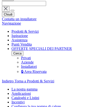
Chiudi
Contatta un installatore
Navigazione
Prodotti & Servizi
Ispirazione
Assistenza
Punti Vendita
OFFERTE SPECIALI DEI PARTNER
Cerca
Privati
Aziende
Installatori
🔒 Area Riservata
Indietro
Torna a Prodotti & Servizi
La nostra gamma
Applicazioni
Cataloghi e Listini
Incentivi
Configura la tua pompa di calore