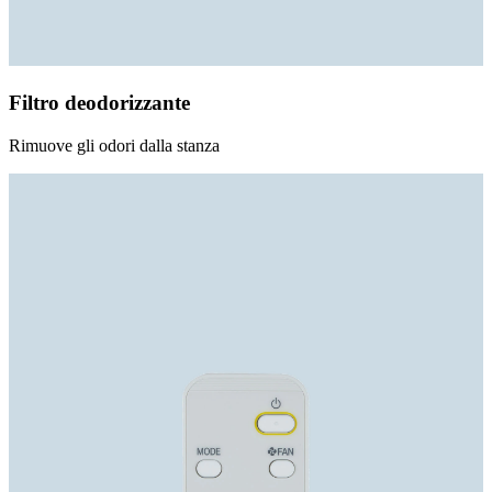
Filtro deodorizzante
Rimuove gli odori dalla stanza