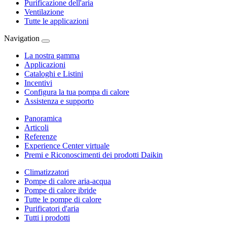
Purificazione dell'aria
Ventilazione
Tutte le applicazioni
Navigation
La nostra gamma
Applicazioni
Cataloghi e Listini
Incentivi
Configura la tua pompa di calore
Assistenza e supporto
Panoramica
Articoli
Referenze
Experience Center virtuale
Premi e Riconoscimenti dei prodotti Daikin
Climatizzatori
Pompe di calore aria-acqua
Pompe di calore ibride
Tutte le pompe di calore
Purificatori d'aria
Tutti i prodotti