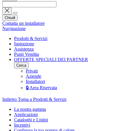
Chiudi
Contatta un installatore
Navigazione
Prodotti & Servizi
Ispirazione
Assistenza
Punti Vendita
OFFERTE SPECIALI DEI PARTNER
Cerca
Privati
Aziende
Installatori
🔒 Area Riservata
Indietro
Torna a Prodotti & Servizi
La nostra gamma
Applicazioni
Cataloghi e Listini
Incentivi
Configura la tua pompa di calore