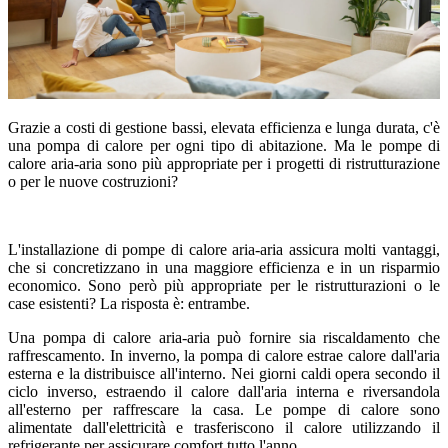
Grazie a costi di gestione bassi, elevata efficienza e lunga durata, c'è
una pompa di calore per ogni tipo di abitazione. Ma le pompe di
calore aria-aria sono più appropriate per i progetti di ristrutturazione
o per le nuove costruzioni?
L'installazione di pompe di calore aria-aria assicura molti vantaggi,
che si concretizzano in una maggiore efficienza e in un risparmio
economico. Sono però più appropriate per le ristrutturazioni o le
case esistenti? La risposta è: entrambe.
Una pompa di calore aria-aria può fornire sia riscaldamento che
raffrescamento. In inverno, la pompa di calore estrae calore dall'aria
esterna e la distribuisce all'interno. Nei giorni caldi opera secondo il
ciclo inverso, estraendo il calore dall'aria interna e riversandola
all'esterno per raffrescare la casa. Le pompe di calore sono
alimentate dall'elettricità e trasferiscono il calore utilizzando il
refrigerante per assicurare comfort tutto l'anno.