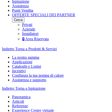
Ispirazione
Assistenza
Punti Vendita
OFFERTE SPECIALI DEI PARTNER
Cerca
Privati
Aziende
Installatori
🔒 Area Riservata
Indietro
Torna a Prodotti & Servizi
La nostra gamma
Applicazioni
Cataloghi e Listini
Incentivi
Configura la tua pompa di calore
Assistenza e supporto
Indietro
Torna a Ispirazione
Panoramica
Articoli
Referenze
Experience Center virtuale