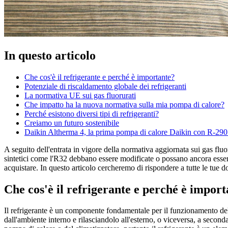
In questo articolo
Che cos'è il refrigerante e perché è importante?
Potenziale di riscaldamento globale dei refrigeranti
La normativa UE sui gas fluorurati
Che impatto ha la nuova normativa sulla mia pompa di calore?
Perché esistono diversi tipi di refrigeranti?
Creiamo un futuro sostenibile
Daikin Altherma 4, la prima pompa di calore Daikin con R-290
A seguito dell'entrata in vigore della normativa aggiornata sui gas fluor
sintetici come l'R32 debbano essere modificate o possano ancora essere 
acquistare. In questo articolo cercheremo di rispondere a tutte le tue 
Che cos'è il refrigerante e perché è impor
Il refrigerante è un componente fondamentale per il funzionamento delle 
dall'ambiente interno e rilasciandolo all'esterno, o viceversa, a secon