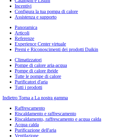
Cataloghi e Listini
Incentivi
Configura la tua pompa di calore
Assistenza e supporto
Panoramica
Articoli
Referenze
Experience Center virtuale
Premi e Riconoscimenti dei prodotti Daikin
Climatizzatori
Pompe di calore aria-acqua
Pompe di calore ibride
Tutte le pompe di calore
Purificatori d'aria
Tutti i prodotti
Indietro
Torna a La nostra gamma
Raffrescamento
Riscaldamento e raffrescamento
Riscaldamento, raffrescamento e acqua calda
Acqua calda
Purificazione dell'aria
Ventilazione