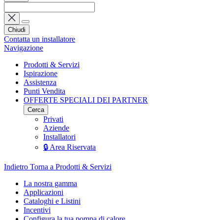
Chiudi
Contatta un installatore
Navigazione
Prodotti & Servizi
Ispirazione
Assistenza
Punti Vendita
OFFERTE SPECIALI DEI PARTNER
Cerca
Privati
Aziende
Installatori
🔒 Area Riservata
Indietro
Torna a Prodotti & Servizi
La nostra gamma
Applicazioni
Cataloghi e Listini
Incentivi
Configura la tua pompa di calore