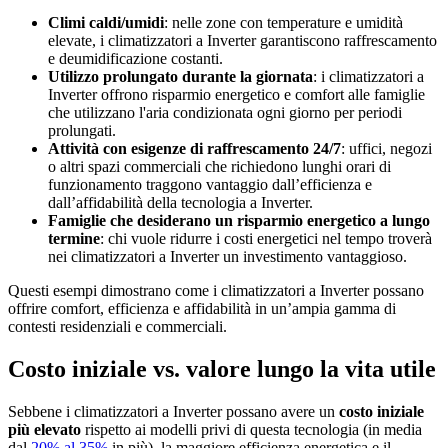
Climi caldi/umidi
: nelle zone con temperature e umidità
elevate, i climatizzatori a Inverter garantiscono raffrescamento
e deumidificazione costanti.
Utilizzo prolungato durante la giornata
: i climatizzatori a
Inverter offrono risparmio energetico e comfort alle famiglie
che utilizzano l'aria condizionata ogni giorno per periodi
prolungati.
Attività con esigenze di raffrescamento 24/7
: uffici, negozi
o altri spazi commerciali che richiedono lunghi orari di
funzionamento traggono vantaggio dall’efficienza e
dall’affidabilità della tecnologia a Inverter.
Famiglie che desiderano un risparmio energetico a lungo
termine
: chi vuole ridurre i costi energetici nel tempo troverà
nei climatizzatori a Inverter un investimento vantaggioso.
Questi esempi dimostrano come i climatizzatori a Inverter possano
offrire comfort, efficienza e affidabilità in un’ampia gamma di
contesti residenziali e commerciali.
Costo iniziale vs. valore lungo la vita utile
Sebbene i climatizzatori a Inverter possano avere un
costo iniziale
più elevato
rispetto ai modelli privi di questa tecnologia (in media
dal
20% al 35%
in più), la maggiore efficienza energetica e il