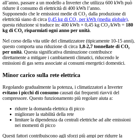
all’anno, passare a un modello a Inverter che utilizza 600 kWh può
ridurre il consumo di elettricità di 400 kWh l’anno.
Supponendo che le emissioni medie di CO₂ dalla produzione di
elettricità siano di circa
0,45 kg di CO₂ per kWh (media globale)
,
questa riduzione si traduce in: 400 kWh × 0,45 kg CO₂/kWh =
180
kg di CO₂ risparmiati ogni anno per unità
.
Nel corso della vita utile del climatizzatore (tipicamente 10-15 anni),
questo comporta una riduzione di circa
1,8-2,7 tonnellate di CO₂
per unità
. Questa significativa diminuzione contribuisce
direttamente a mitigare i cambiamenti climatici, riducendo le
emissioni di gas serra associate ai consumi energetici domestici.
Minor carico sulla rete elettrica
Regolando gradualmente la potenza, i climatizzatori a Inverter
evitano i picchi di consumo
causati dai frequenti riavvii del
compressore. Questo funzionamento più regolare aiuta a:
ridurre la domanda elettrica di picco
migliorare la stabilità della rete
limitare la dipendenza da centrali elettriche ad alte emissioni
nei momenti di picco
Questi fattori contribuiscono agli sforzi più ampi per ridurre la