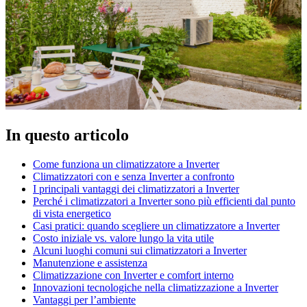
In questo articolo
Come funziona un climatizzatore a Inverter
Climatizzatori con e senza Inverter a confronto
I principali vantaggi dei climatizzatori a Inverter
Perché i climatizzatori a Inverter sono più efficienti dal punto
di vista energetico
Casi pratici: quando scegliere un climatizzatore a Inverter
Costo iniziale vs. valore lungo la vita utile
Alcuni luoghi comuni sui climatizzatori a Inverter
Manutenzione e assistenza
Climatizzazione con Inverter e comfort interno
Innovazioni tecnologiche nella climatizzazione a Inverter
Vantaggi per l’ambiente