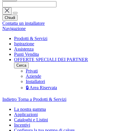
Chiudi
Contatta un installatore
Navigazione
Prodotti & Servizi
Ispirazione
Assistenza
Punti Vendita
OFFERTE SPECIALI DEI PARTNER
Cerca
Privati
Aziende
Installatori
🔒 Area Riservata
Indietro
Torna a Prodotti & Servizi
La nostra gamma
Applicazioni
Cataloghi e Listini
Incentivi
Configura la tua pompa di calore