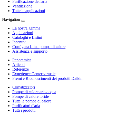
Purificazione dell'aria
Ventilazione
Tutte le applicazioni
Navigation
La nostra gamma
Applicazioni
Cataloghi e Listini
Incentivi
Configura la tua pompa di calore
Assistenza e supporto
Panoramica
Articoli
Referenze
Experience Center virtuale
Premi e Riconoscimenti dei prodotti Daikin
Climatizzatori
Pompe di calore aria-acqua
Pompe di calore ibride
Tutte le pompe di calore
Purificatori d'aria
Tutti i prodotti