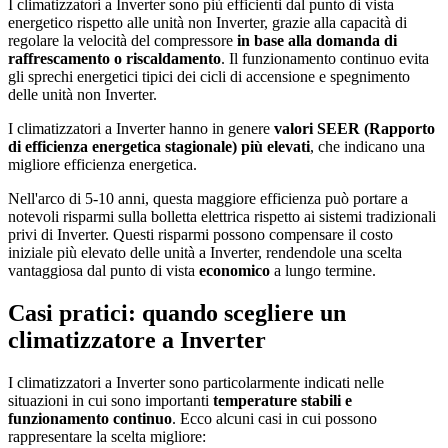
I climatizzatori a Inverter sono più efficienti dal punto di vista
energetico rispetto alle unità non Inverter, grazie alla capacità di
regolare la velocità del compressore
in base alla domanda di
raffrescamento o riscaldamento
. Il funzionamento continuo evita
gli sprechi energetici tipici dei cicli di accensione e spegnimento
delle unità non Inverter.
I climatizzatori a Inverter hanno in genere
valori SEER (Rapporto
di efficienza energetica stagionale) più elevati
, che indicano una
migliore efficienza energetica.
Nell'arco di 5-10 anni, questa maggiore efficienza può portare a
notevoli risparmi sulla bolletta elettrica rispetto ai sistemi tradizionali
privi di Inverter. Questi risparmi possono compensare il costo
iniziale più elevato delle unità a Inverter, rendendole una scelta
vantaggiosa dal punto di vista
economico
a lungo termine.
Casi pratici: quando scegliere un
climatizzatore a Inverter
I climatizzatori a Inverter sono particolarmente indicati nelle
situazioni in cui sono importanti
temperature stabili e
funzionamento continuo
. Ecco alcuni casi in cui possono
rappresentare la scelta migliore: