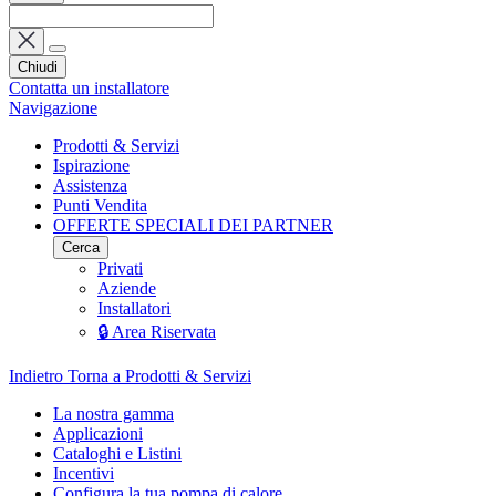
Chiudi
Contatta un installatore
Navigazione
Prodotti & Servizi
Ispirazione
Assistenza
Punti Vendita
OFFERTE SPECIALI DEI PARTNER
Cerca
Privati
Aziende
Installatori
🔒 Area Riservata
Indietro
Torna a Prodotti & Servizi
La nostra gamma
Applicazioni
Cataloghi e Listini
Incentivi
Configura la tua pompa di calore