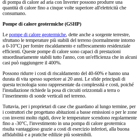
di pompa di calore ad aria con Inverter possono produrre una
quantità di calore fino a cinque volte superiore all'elettricità che
consumano.
Pompe di calore geotermiche (GSHP)
Le
pompe di calore geotermiche
, dette anche a sorgente terrestre,
sfruttano le temperature più stabili del terreno (normalmente intorno
a 0-10°C) per fornire riscaldamento e raffrescamento residenziale
efficienti. Queste pompe di calore sono capaci di prestazioni
straordinariamente stabili tutto l'anno, con un'efficienza che in alcuni
casi può raggiungere il 400%.
Possono ridurre i costi di riscaldamento del 40-60% e hanno una
durata di vita spesso superiore ai 20 anni. Le sfide principali di
questa tecnologia sono rappresentate da complessità e costi, poiché
l'installazione richiede la posa di circuiti orizzontali a terra o
l’inserimento di sonde verticali nel terreno.
Tuttavia, per i proprietari di case che guardano al lungo termine, per
i costruttori che progettano abitazioni a basse emissioni o per le zone
con inverni molto rigidi, dove le temperature scendono regolarmente
fino a -30°C, l'investimento in una pompa di calore geotermica
risulta vantaggioso grazie a costi di esercizio inferiori, alla buona
affidabilità e a pratiche edilizie più sostenibili.