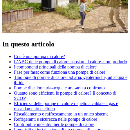
In questo articolo
Cos’è una pompa di calore?
L’ABC delle pompe di calore: spostare il calore, non produrlo
I componenti principali della pompa di calore
Fase per fase: come funziona una pompa di calore
Tipologie di pompe di calore: ad aria, geotermiche, ad acqua e
ibride
Pompe di calore aria-acqua e aria-aria a confronto
Quanto sono efficienti le pompe di calore? Il concetto di
SCOP
Efficienza delle pompe di calore rispetto a caldaie a gas e
riscaldamento elettrico
Riscaldamento e raffrescamento in un unico sistema
Refrigeranti e sicurezza nelle pompe di calore
Contributi e incentivi per le pompe di calore
I requisiti di installazione di una pompa di calore