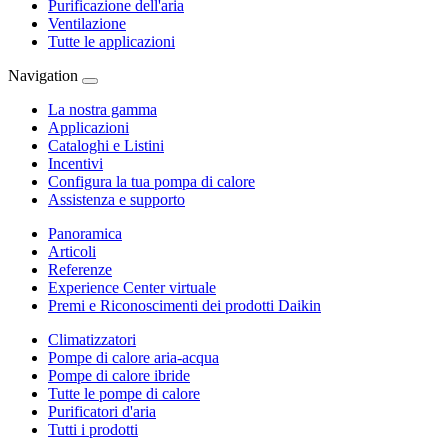
Purificazione dell'aria
Ventilazione
Tutte le applicazioni
Navigation
La nostra gamma
Applicazioni
Cataloghi e Listini
Incentivi
Configura la tua pompa di calore
Assistenza e supporto
Panoramica
Articoli
Referenze
Experience Center virtuale
Premi e Riconoscimenti dei prodotti Daikin
Climatizzatori
Pompe di calore aria-acqua
Pompe di calore ibride
Tutte le pompe di calore
Purificatori d'aria
Tutti i prodotti