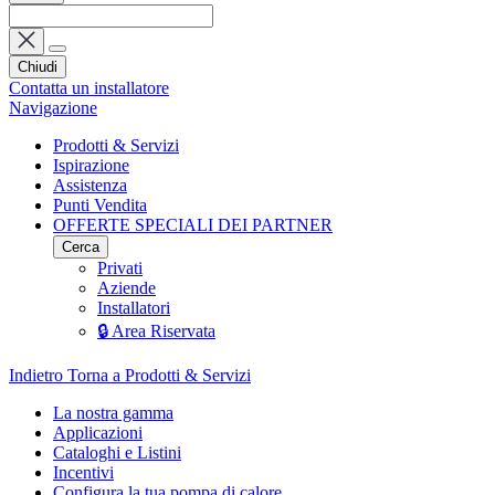
Chiudi
Contatta un installatore
Navigazione
Prodotti & Servizi
Ispirazione
Assistenza
Punti Vendita
OFFERTE SPECIALI DEI PARTNER
Cerca
Privati
Aziende
Installatori
🔒 Area Riservata
Indietro
Torna a Prodotti & Servizi
La nostra gamma
Applicazioni
Cataloghi e Listini
Incentivi
Configura la tua pompa di calore