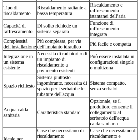
Riscaldamento e
Tipo di
Riscaldamento radiante a
raffrescamento
riscaldamento
bassa temperatura
istantanei dell’aria
Funzione di
Capacità di
Di solito richiede un
raffrescamento
raffrescamento
sistema separato
integrata
Complessità
Più complessa, per via
Più facile e compatta
dell'installazione
dell'impianto idraulico
Necessita di radiatori o di
Integrazione in
Può essere installata in
un impianto di
un sistema
configurazioni singole
riscaldamento a
esistente
o multizona
pavimento esistenti
Sistema piuttosto
ingombrante, necessita di
Sistema compatto,
Spazio richiesto
spazio per i serbatoi e le
senza serbatoi
tubature dell'acqua
Opzionale, se il
produttore consente il
Acqua calda
Caratteristica standard
collegamento al
sanitaria
serbatoio dell'acqua
calda sanitaria
Case che necessitano di
Case che necessitano di
riscaldamento
riscaldamento e
Ideale per