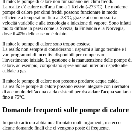
Il mito: le pompe di calore non funzionano nei climi freddi.
La realtà: c'è calore nell'aria fino a 1 Kelvin (-273°C). Le moderne
pompe di calore per climi freddi possono funzionare in modo
efficiente a temperature fino a -28°C, grazie ai compressori a
velocità variabile e alla tecnologia a iniezione di vapore. Sono infatti
molto diffuse in paesi come la Svezia, la Finlandia e la Norvegia,
dove il 40% delle case ne è dotato.
Il mito: le pompe di calore sono troppo costose.
La realtà: non sempre si considerano i risparmi a lungo termine e i
vari programmi di incentivi disponibili per compensare
l'investimento iniziale. La gestione e la manutenzione delle pompe di
calore, ad esempio, comportano spese annuali inferiori rispetto alle
caldaie a gas.
Il mito: le pompe di calore non possono produrre acqua calda.
La realtà: le pompe di calore possono essere integrate con i serbatoi
di accumulo dell’acqua calda esistenti per riscaldare l'acqua sanitaria
fino a 75°C.
Domande frequenti sulle pompe di calore
In questo articolo abbiamo affrontato molti argomenti, ma ecco
alcune domande finali che ci vengono poste di frequente.