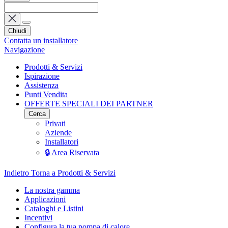
Chiudi
Contatta un installatore
Navigazione
Prodotti & Servizi
Ispirazione
Assistenza
Punti Vendita
OFFERTE SPECIALI DEI PARTNER
Cerca
Privati
Aziende
Installatori
🔒 Area Riservata
Indietro
Torna a Prodotti & Servizi
La nostra gamma
Applicazioni
Cataloghi e Listini
Incentivi
Configura la tua pompa di calore