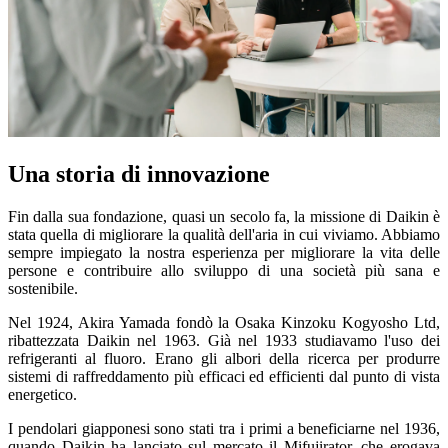
Una storia di innovazione
Fin dalla sua fondazione, quasi un secolo fa, la missione di Daikin è
stata quella di migliorare la qualità dell'aria in cui viviamo. Abbiamo
sempre impiegato la nostra esperienza per migliorare la vita delle
persone e contribuire allo sviluppo di una società più sana e
sostenibile.
Nel 1924, Akira Yamada fondò la Osaka Kinzoku Kogyosho Ltd,
ribattezzata Daikin nel 1963. Già nel 1933 studiavamo l'uso dei
refrigeranti al fluoro. Erano gli albori della ricerca per produrre
sistemi di raffreddamento più efficaci ed efficienti dal punto di vista
energetico.
I pendolari giapponesi sono stati tra i primi a beneficiarne nel 1936,
quando Daikin ha lanciato sul mercato il Mifujirator, che erogava