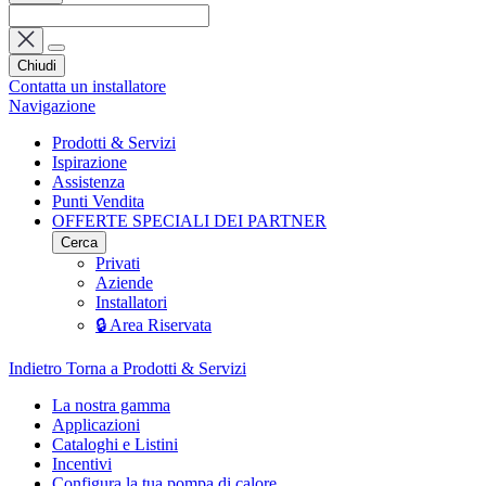
Chiudi
Contatta un installatore
Navigazione
Prodotti & Servizi
Ispirazione
Assistenza
Punti Vendita
OFFERTE SPECIALI DEI PARTNER
Cerca
Privati
Aziende
Installatori
🔒 Area Riservata
Indietro
Torna a Prodotti & Servizi
La nostra gamma
Applicazioni
Cataloghi e Listini
Incentivi
Configura la tua pompa di calore