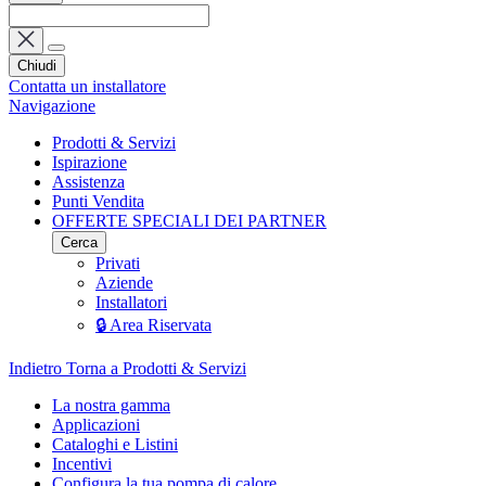
Chiudi
Contatta un installatore
Navigazione
Prodotti & Servizi
Ispirazione
Assistenza
Punti Vendita
OFFERTE SPECIALI DEI PARTNER
Cerca
Privati
Aziende
Installatori
🔒 Area Riservata
Indietro
Torna a Prodotti & Servizi
La nostra gamma
Applicazioni
Cataloghi e Listini
Incentivi
Configura la tua pompa di calore