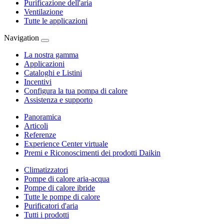
Purificazione dell'aria
Ventilazione
Tutte le applicazioni
Navigation
La nostra gamma
Applicazioni
Cataloghi e Listini
Incentivi
Configura la tua pompa di calore
Assistenza e supporto
Panoramica
Articoli
Referenze
Experience Center virtuale
Premi e Riconoscimenti dei prodotti Daikin
Climatizzatori
Pompe di calore aria-acqua
Pompe di calore ibride
Tutte le pompe di calore
Purificatori d'aria
Tutti i prodotti