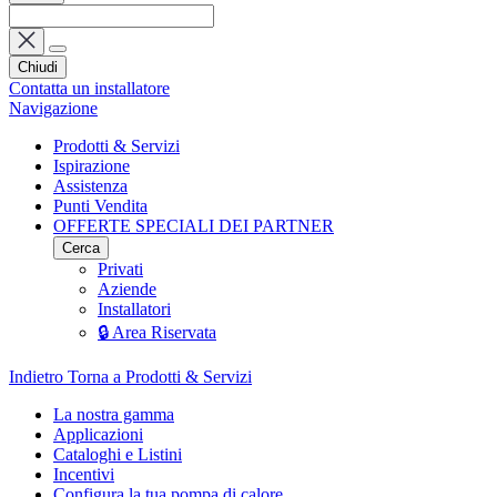
Chiudi
Contatta un installatore
Navigazione
Prodotti & Servizi
Ispirazione
Assistenza
Punti Vendita
OFFERTE SPECIALI DEI PARTNER
Cerca
Privati
Aziende
Installatori
🔒 Area Riservata
Indietro
Torna a Prodotti & Servizi
La nostra gamma
Applicazioni
Cataloghi e Listini
Incentivi
Configura la tua pompa di calore