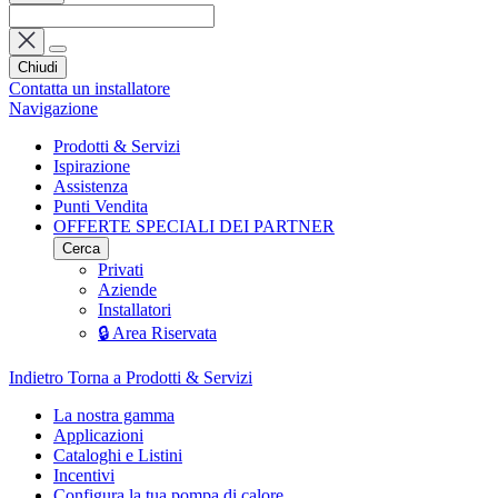
Chiudi
Contatta un installatore
Navigazione
Prodotti & Servizi
Ispirazione
Assistenza
Punti Vendita
OFFERTE SPECIALI DEI PARTNER
Cerca
Privati
Aziende
Installatori
🔒 Area Riservata
Indietro
Torna a Prodotti & Servizi
La nostra gamma
Applicazioni
Cataloghi e Listini
Incentivi
Configura la tua pompa di calore