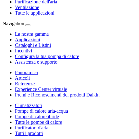
Purificazione dell'aria
Ventilazione
Tutte le applicazioni
Navigation
La nostra gamma
Applicazioni
Cataloghi e Listini
Incentivi
Configura la tua pompa di calore
Assistenza e supporto
Panoramica
Articoli
Referenze
Experience Center virtuale
Premi e Riconoscimenti dei prodotti Daikin
Climatizzatori
Pompe di calore aria-acqua
Pompe di calore ibride
Tutte le pompe di calore
Purificatori d'aria
Tutti i prodotti