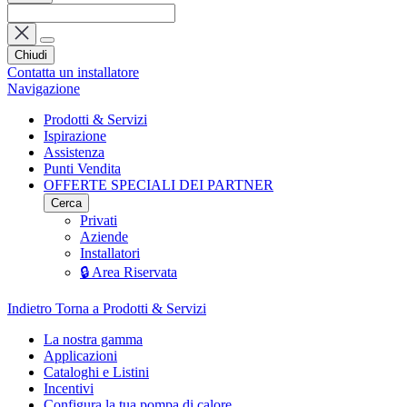
Chiudi
Contatta un installatore
Navigazione
Prodotti & Servizi
Ispirazione
Assistenza
Punti Vendita
OFFERTE SPECIALI DEI PARTNER
Cerca
Privati
Aziende
Installatori
🔒 Area Riservata
Indietro
Torna a Prodotti & Servizi
La nostra gamma
Applicazioni
Cataloghi e Listini
Incentivi
Configura la tua pompa di calore