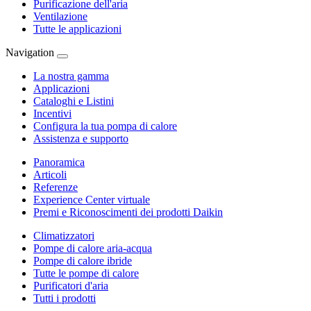
Purificazione dell'aria
Ventilazione
Tutte le applicazioni
Navigation
La nostra gamma
Applicazioni
Cataloghi e Listini
Incentivi
Configura la tua pompa di calore
Assistenza e supporto
Panoramica
Articoli
Referenze
Experience Center virtuale
Premi e Riconoscimenti dei prodotti Daikin
Climatizzatori
Pompe di calore aria-acqua
Pompe di calore ibride
Tutte le pompe di calore
Purificatori d'aria
Tutti i prodotti