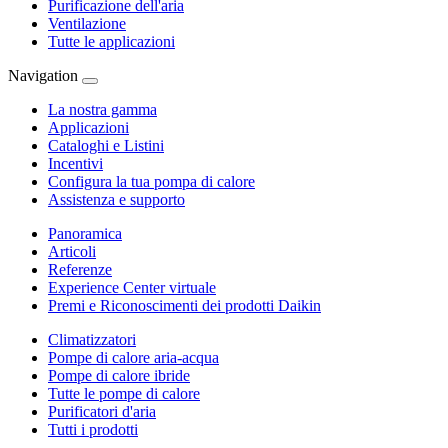
Purificazione dell'aria
Ventilazione
Tutte le applicazioni
Navigation
La nostra gamma
Applicazioni
Cataloghi e Listini
Incentivi
Configura la tua pompa di calore
Assistenza e supporto
Panoramica
Articoli
Referenze
Experience Center virtuale
Premi e Riconoscimenti dei prodotti Daikin
Climatizzatori
Pompe di calore aria-acqua
Pompe di calore ibride
Tutte le pompe di calore
Purificatori d'aria
Tutti i prodotti