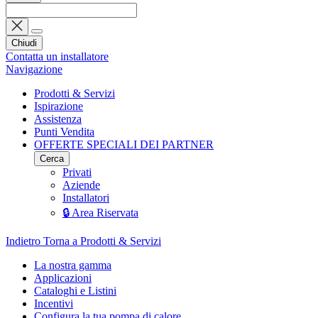
Chiudi
Contatta un installatore
Navigazione
Prodotti & Servizi
Ispirazione
Assistenza
Punti Vendita
OFFERTE SPECIALI DEI PARTNER
Cerca
Privati
Aziende
Installatori
🔒 Area Riservata
Indietro
Torna a Prodotti & Servizi
La nostra gamma
Applicazioni
Cataloghi e Listini
Incentivi
Configura la tua pompa di calore