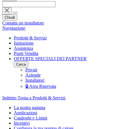
Chiudi
Contatta un installatore
Navigazione
Prodotti & Servizi
Ispirazione
Assistenza
Punti Vendita
OFFERTE SPECIALI DEI PARTNER
Cerca
Privati
Aziende
Installatori
🔒 Area Riservata
Indietro
Torna a Prodotti & Servizi
La nostra gamma
Applicazioni
Cataloghi e Listini
Incentivi
Configura la tua pompa di calore