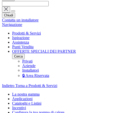
Chiudi
Contatta un installatore
Navigazione
Prodotti & Servizi
Ispirazione
Assistenza
Punti Vendita
OFFERTE SPECIALI DEI PARTNER
Cerca
Privati
Aziende
Installatori
🔒 Area Riservata
Indietro
Torna a Prodotti & Servizi
La nostra gamma
Applicazioni
Cataloghi e Listini
Incentivi
Configura la tua pompa di calore