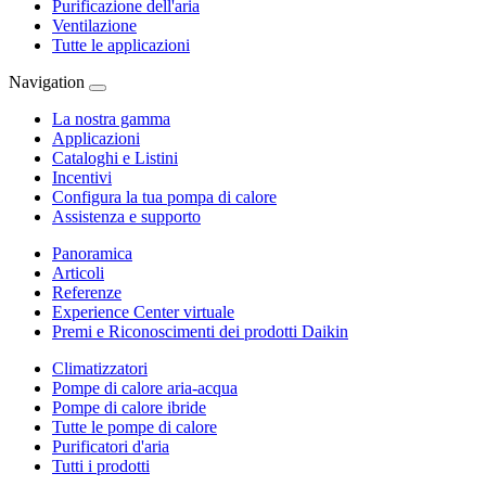
Purificazione dell'aria
Ventilazione
Tutte le applicazioni
Navigation
La nostra gamma
Applicazioni
Cataloghi e Listini
Incentivi
Configura la tua pompa di calore
Assistenza e supporto
Panoramica
Articoli
Referenze
Experience Center virtuale
Premi e Riconoscimenti dei prodotti Daikin
Climatizzatori
Pompe di calore aria-acqua
Pompe di calore ibride
Tutte le pompe di calore
Purificatori d'aria
Tutti i prodotti