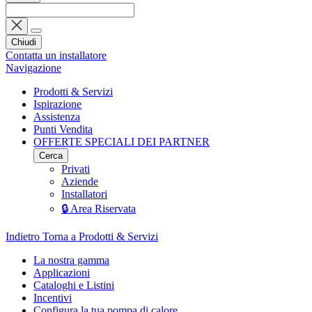
Chiudi
Contatta un installatore
Navigazione
Prodotti & Servizi
Ispirazione
Assistenza
Punti Vendita
OFFERTE SPECIALI DEI PARTNER
Cerca
Privati
Aziende
Installatori
🔒 Area Riservata
Indietro
Torna a Prodotti & Servizi
La nostra gamma
Applicazioni
Cataloghi e Listini
Incentivi
Configura la tua pompa di calore