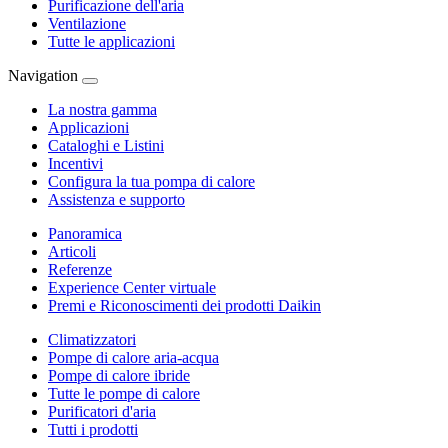
Purificazione dell'aria
Ventilazione
Tutte le applicazioni
Navigation
La nostra gamma
Applicazioni
Cataloghi e Listini
Incentivi
Configura la tua pompa di calore
Assistenza e supporto
Panoramica
Articoli
Referenze
Experience Center virtuale
Premi e Riconoscimenti dei prodotti Daikin
Climatizzatori
Pompe di calore aria-acqua
Pompe di calore ibride
Tutte le pompe di calore
Purificatori d'aria
Tutti i prodotti