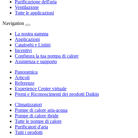
Purificazione dell'aria
Ventilazione
Tutte le applicazioni
Navigation
La nostra gamma
Applicazioni
Cataloghi e Listini
Incentivi
Configura la tua pompa di calore
Assistenza e supporto
Panoramica
Articoli
Referenze
Experience Center virtuale
Premi e Riconoscimenti dei prodotti Daikin
Climatizzatori
Pompe di calore aria-acqua
Pompe di calore ibride
Tutte le pompe di calore
Purificatori d'aria
Tutti i prodotti