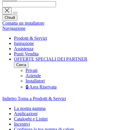
Chiudi
Contatta un installatore
Navigazione
Prodotti & Servizi
Ispirazione
Assistenza
Punti Vendita
OFFERTE SPECIALI DEI PARTNER
Cerca
Privati
Aziende
Installatori
🔒 Area Riservata
Indietro
Torna a Prodotti & Servizi
La nostra gamma
Applicazioni
Cataloghi e Listini
Incentivi
Configura la tua pompa di calore