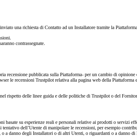
inviato una richiesta di Contatto ad un Installatore tramite la Piattaforma
sioni.
 saranno contrassegnate.
pria recensione pubblicata sulla Piattaforma- per un cambio di opinion
ser le recensioni Trustpilot relativa alla pagina web della Piattaforma e
nel rispetto delle linee guida e delle politiche di Trustpilot o del Forn
 basate su esperienze reali e personali relative ai prodotti o servizi eff
asi tentativo dell’Utente di manipolare le recensioni, per esempio contri
i , o a danno degli Installatori o di altri Utenti, o riguardanti o a danno 