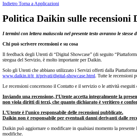
Indietro
Torna a Applicazioni
Politica Daikin sulle recensioni
I termini con lettera maiuscola nel presente testo avranno le stesse d
Chi può scrivere recensioni e su cosa
Il feedback degli Utenti di “Digital Showcase” (di seguito “Piattaform
stregua del Servizio, è molto importante per Daikin.
Solo gli Utenti che abbiano utilizzato i Servizi offerti dalla Piattaform
www.daikin.it/it_it/privati/digital-showcase.html
. Tutte le recensioni p
Le recensioni concernono il Contatto e il servizio o le attività esegui
Inviando una recensione, l’Utente accetta integralmente la present
non viola diritti di terzi, che quanto dichiarato è veritiero e conf
L’Utente è l’unico responsabile delle recensioni pubblicate.
Daikin non è responsabile per eventuali danni derivanti dalle rece
Daikin può aggiornare o modificare in qualsiasi momento la presente Po
modifiche.