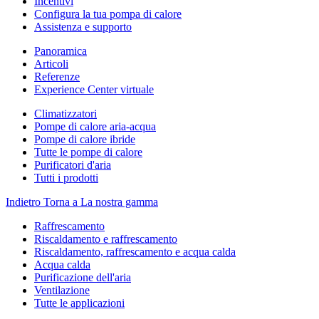
Incentivi
Configura la tua pompa di calore
Assistenza e supporto
Panoramica
Articoli
Referenze
Experience Center virtuale
Climatizzatori
Pompe di calore aria-acqua
Pompe di calore ibride
Tutte le pompe di calore
Purificatori d'aria
Tutti i prodotti
Indietro
Torna a La nostra gamma
Raffrescamento
Riscaldamento e raffrescamento
Riscaldamento, raffrescamento e acqua calda
Acqua calda
Purificazione dell'aria
Ventilazione
Tutte le applicazioni