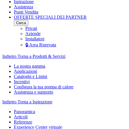
Ispirazione
Assistenza
Punti Vendita
OFFERTE SPECIALI DEI PARTNER
Cerca
Privati
Aziende
Installatori
🔒 Area Riservata
Indietro
Torna a Prodotti & Servizi
La nostra gamma
Applicazioni
Cataloghi e Listini
Incentivi
Configura la tua pompa di calore
Assistenza e supporto
Indietro
Torna a Ispirazione
Panoramica
Articoli
Referenze
Experience Center virtuale