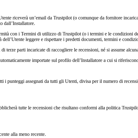
’Utente riceverà un’email da Trustpilot (o comunque da fornitore incaric
 dall’Installatore.
rmità con i Termini di utilizzo di Trustpilot (o i termini e le condizioni
tà dell’Utente leggere e rispettare i predetti documenti, termini e condizi
di terze parti incaricate di raccogliere le recensioni, né si assume alcuna
utomaticamente importate sul profilo dell’Installatore a cui si riferiscono
i i punteggi assegnati da tutti gli Utenti, divisa per il numero di recens
blicherà tutte le recensioni che risultano conformi alla politica Trustpil
cente alla meno recente.