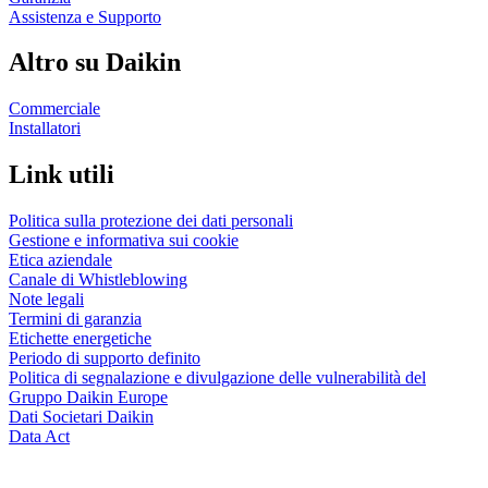
Assistenza e Supporto
Altro su Daikin
Commerciale
Installatori
Link utili
Politica sulla protezione dei dati personali
Gestione e informativa sui cookie
Etica aziendale
Canale di Whistleblowing
Note legali
Termini di garanzia
Etichette energetiche
Periodo di supporto definito
Politica di segnalazione e divulgazione delle vulnerabilità del
Gruppo Daikin Europe
Dati Societari Daikin
Data Act