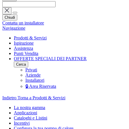
Chiudi
Contatta un installatore
Navigazione
Prodotti & Servizi
Ispirazione
Assistenza
Punti Vendita
OFFERTE SPECIALI DEI PARTNER
Cerca
Privati
Aziende
Installatori
🔒 Area Riservata
Indietro
Torna a Prodotti & Servizi
La nostra gamma
Applicazioni
Cataloghi e Listini
Incentivi
Configura la tua pompa di calore