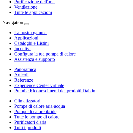
Purificazione dell'aria
Ventilazione
Tutte le applicazioni
Navigation
La nostra gamma
Applicazioni
Cataloghi e Listini
Incentivi
Configura la tua pompa di calore
Assistenza e supporto
Panoramica
Articoli
Referenze
Experience Center virtuale
Premi e Riconoscimenti dei prodotti Daikin
Climatizzatori
Pompe di calore aria-acqua
Pompe di calore ibride
Tutte le pompe di calore
Purificatori d'aria
Tutti i prodotti