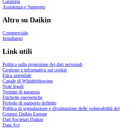
Garanzia
Assistenza e Supporto
Altro su Daikin
Commerciale
Installatori
Link utili
Politica sulla protezione dei dati personali
Gestione e informativa sui cookie
Etica aziendale
Canale di Whistleblowing
Note legali
Termini di garanzia
Etichette energetiche
Periodo di supporto definito
Politica di segnalazione e divulgazione delle vulnerabilità del
Gruppo Daikin Europe
Dati Societari Daikin
Data Act