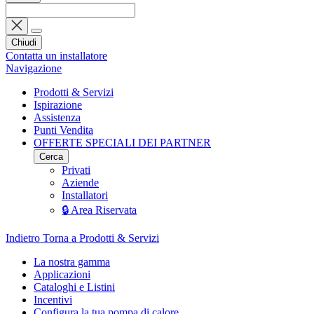
Chiudi
Contatta un installatore
Navigazione
Prodotti & Servizi
Ispirazione
Assistenza
Punti Vendita
OFFERTE SPECIALI DEI PARTNER
Cerca
Privati
Aziende
Installatori
🔒 Area Riservata
Indietro
Torna a Prodotti & Servizi
La nostra gamma
Applicazioni
Cataloghi e Listini
Incentivi
Configura la tua pompa di calore