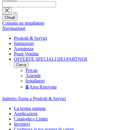
Chiudi
Contatta un installatore
Navigazione
Prodotti & Servizi
Ispirazione
Assistenza
Punti Vendita
OFFERTE SPECIALI DEI PARTNER
Cerca
Privati
Aziende
Installatori
🔒 Area Riservata
Indietro
Torna a Prodotti & Servizi
La nostra gamma
Applicazioni
Cataloghi e Listini
Incentivi
Configura la tua pompa di calore