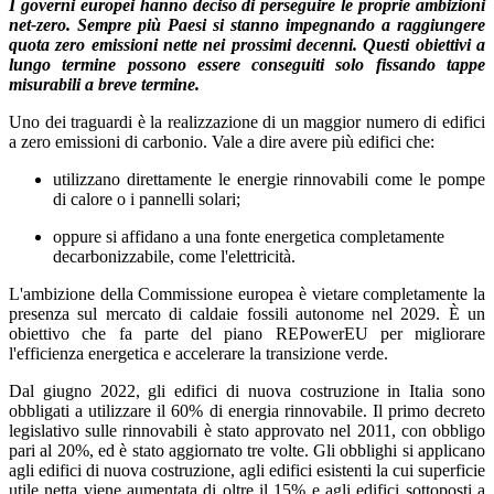
I governi europei hanno deciso di perseguire le proprie ambizioni
net-zero. Sempre più Paesi si stanno impegnando a raggiungere
quota zero emissioni nette nei prossimi decenni. Questi obiettivi a
lungo termine possono essere conseguiti solo fissando tappe
misurabili a breve termine.
Uno dei traguardi è la realizzazione di un maggior numero di edifici
a zero emissioni di carbonio. Vale a dire avere più edifici che:
utilizzano direttamente le energie rinnovabili come le pompe
di calore o i pannelli solari;
oppure si affidano a una fonte energetica completamente
decarbonizzabile, come l'elettricità.
L'ambizione della Commissione europea è vietare completamente la
presenza sul mercato di caldaie fossili autonome nel 2029. È un
obiettivo che fa parte del piano REPowerEU per migliorare
l'efficienza energetica e accelerare la transizione verde.
Dal giugno 2022, gli edifici di nuova costruzione in Italia sono
obbligati a utilizzare il 60% di energia rinnovabile. Il primo decreto
legislativo sulle rinnovabili è stato approvato nel 2011, con obbligo
pari al 20%, ed è stato aggiornato tre volte. Gli obblighi si applicano
agli edifici di nuova costruzione, agli edifici esistenti la cui superficie
utile netta viene aumentata di oltre il 15% e agli edifici sottoposti a