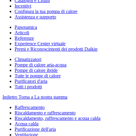
Cataloghi e Listini
Incentivi
Configura la tua pompa di calore
Assistenza e supporto
Panoramica
Articoli
Referenze
Experience Center virtuale
Premi e Riconoscimenti dei prodotti Daikin
Climatizzatori
Pompe di calore aria-acqua
Pompe di calore ibride
Tutte le pompe di calore
Purificatori d'aria
Tutti i prodotti
Indietro
Torna a La nostra gamma
Raffrescamento
Riscaldamento e raffrescamento
Riscaldamento, raffrescamento e acqua calda
Acqua calda
Purificazione dell'aria
Ventilazione