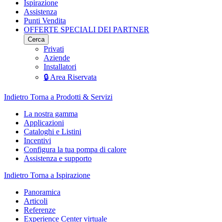
Ispirazione
Assistenza
Punti Vendita
OFFERTE SPECIALI DEI PARTNER
Cerca
Privati
Aziende
Installatori
🔒 Area Riservata
Indietro
Torna a Prodotti & Servizi
La nostra gamma
Applicazioni
Cataloghi e Listini
Incentivi
Configura la tua pompa di calore
Assistenza e supporto
Indietro
Torna a Ispirazione
Panoramica
Articoli
Referenze
Experience Center virtuale