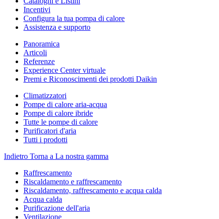
Cataloghi e Listini
Incentivi
Configura la tua pompa di calore
Assistenza e supporto
Panoramica
Articoli
Referenze
Experience Center virtuale
Premi e Riconoscimenti dei prodotti Daikin
Climatizzatori
Pompe di calore aria-acqua
Pompe di calore ibride
Tutte le pompe di calore
Purificatori d'aria
Tutti i prodotti
Indietro
Torna a La nostra gamma
Raffrescamento
Riscaldamento e raffrescamento
Riscaldamento, raffrescamento e acqua calda
Acqua calda
Purificazione dell'aria
Ventilazione