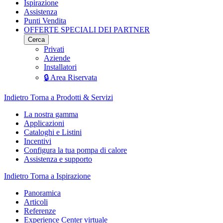
Ispirazione
Assistenza
Punti Vendita
OFFERTE SPECIALI DEI PARTNER
Cerca
Privati
Aziende
Installatori
🔒 Area Riservata
Indietro
Torna a Prodotti & Servizi
La nostra gamma
Applicazioni
Cataloghi e Listini
Incentivi
Configura la tua pompa di calore
Assistenza e supporto
Indietro
Torna a Ispirazione
Panoramica
Articoli
Referenze
Experience Center virtuale