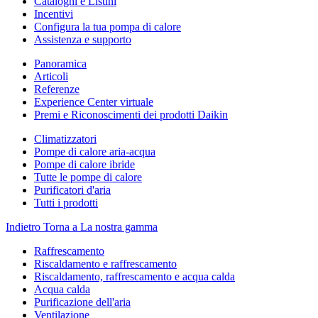
Cataloghi e Listini
Incentivi
Configura la tua pompa di calore
Assistenza e supporto
Panoramica
Articoli
Referenze
Experience Center virtuale
Premi e Riconoscimenti dei prodotti Daikin
Climatizzatori
Pompe di calore aria-acqua
Pompe di calore ibride
Tutte le pompe di calore
Purificatori d'aria
Tutti i prodotti
Indietro
Torna a La nostra gamma
Raffrescamento
Riscaldamento e raffrescamento
Riscaldamento, raffrescamento e acqua calda
Acqua calda
Purificazione dell'aria
Ventilazione