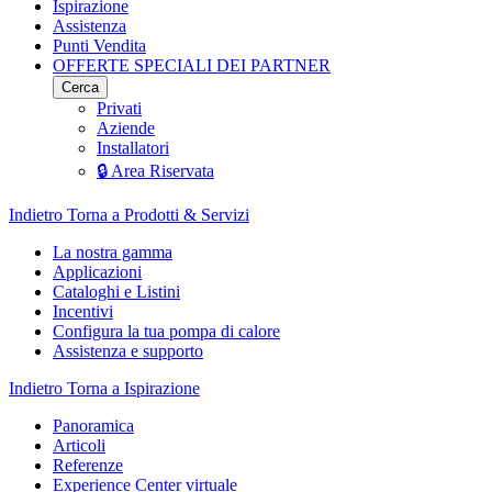
Ispirazione
Assistenza
Punti Vendita
OFFERTE SPECIALI DEI PARTNER
Cerca
Privati
Aziende
Installatori
🔒 Area Riservata
Indietro
Torna a Prodotti & Servizi
La nostra gamma
Applicazioni
Cataloghi e Listini
Incentivi
Configura la tua pompa di calore
Assistenza e supporto
Indietro
Torna a Ispirazione
Panoramica
Articoli
Referenze
Experience Center virtuale