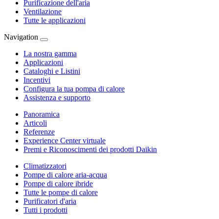
Purificazione dell'aria
Ventilazione
Tutte le applicazioni
Navigation
La nostra gamma
Applicazioni
Cataloghi e Listini
Incentivi
Configura la tua pompa di calore
Assistenza e supporto
Panoramica
Articoli
Referenze
Experience Center virtuale
Premi e Riconoscimenti dei prodotti Daikin
Climatizzatori
Pompe di calore aria-acqua
Pompe di calore ibride
Tutte le pompe di calore
Purificatori d'aria
Tutti i prodotti