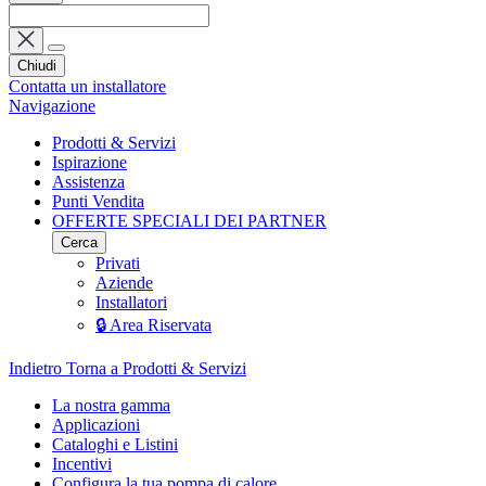
Chiudi
Contatta un installatore
Navigazione
Prodotti & Servizi
Ispirazione
Assistenza
Punti Vendita
OFFERTE SPECIALI DEI PARTNER
Cerca
Privati
Aziende
Installatori
🔒 Area Riservata
Indietro
Torna a Prodotti & Servizi
La nostra gamma
Applicazioni
Cataloghi e Listini
Incentivi
Configura la tua pompa di calore