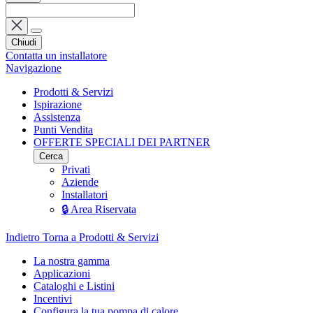
Chiudi
Contatta un installatore
Navigazione
Prodotti & Servizi
Ispirazione
Assistenza
Punti Vendita
OFFERTE SPECIALI DEI PARTNER
Cerca
Privati
Aziende
Installatori
🔒 Area Riservata
Indietro
Torna a Prodotti & Servizi
La nostra gamma
Applicazioni
Cataloghi e Listini
Incentivi
Configura la tua pompa di calore