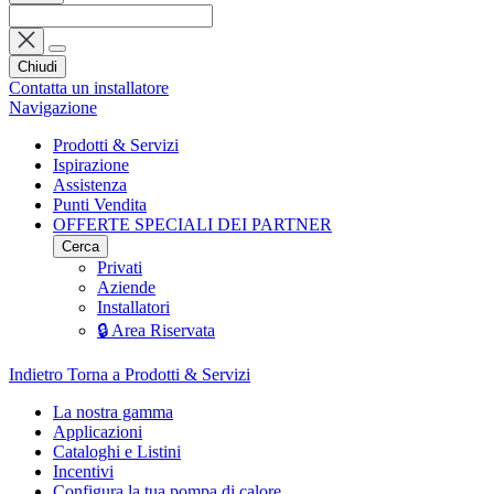
Chiudi
Contatta un installatore
Navigazione
Prodotti & Servizi
Ispirazione
Assistenza
Punti Vendita
OFFERTE SPECIALI DEI PARTNER
Cerca
Privati
Aziende
Installatori
🔒 Area Riservata
Indietro
Torna a Prodotti & Servizi
La nostra gamma
Applicazioni
Cataloghi e Listini
Incentivi
Configura la tua pompa di calore