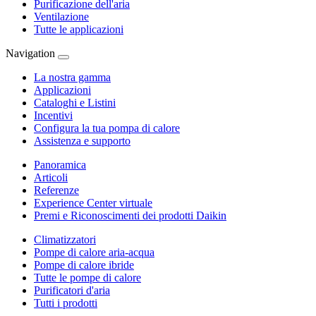
Purificazione dell'aria
Ventilazione
Tutte le applicazioni
Navigation
La nostra gamma
Applicazioni
Cataloghi e Listini
Incentivi
Configura la tua pompa di calore
Assistenza e supporto
Panoramica
Articoli
Referenze
Experience Center virtuale
Premi e Riconoscimenti dei prodotti Daikin
Climatizzatori
Pompe di calore aria-acqua
Pompe di calore ibride
Tutte le pompe di calore
Purificatori d'aria
Tutti i prodotti