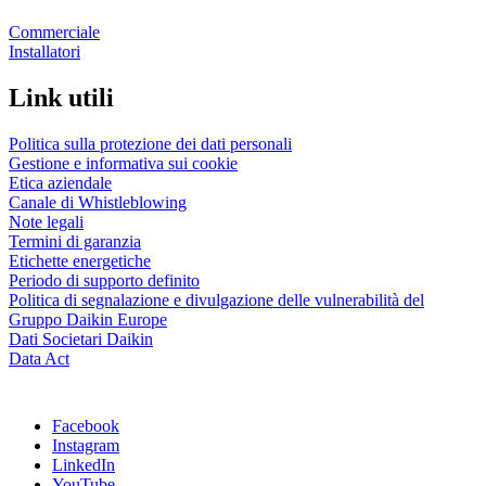
Commerciale
Installatori
Link utili
Politica sulla protezione dei dati personali
Gestione e informativa sui cookie
Etica aziendale
Canale di Whistleblowing
Note legali
Termini di garanzia
Etichette energetiche
Periodo di supporto definito
Politica di segnalazione e divulgazione delle vulnerabilità del
Gruppo Daikin Europe
Dati Societari Daikin
Data Act
Facebook
Instagram
LinkedIn
YouTube