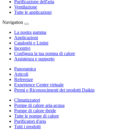
Purificazione dell'aria
Ventilazione
Tutte le applicazioni
Navigation
La nostra gamma
Applicazioni
Cataloghi e Listini
Incentivi
Configura la tua pompa di calore
Assistenza e supporto
Panoramica
Articoli
Referenze
Experience Center virtuale
Premi e Riconoscimenti dei prodotti Daikin
Climatizzatori
Pompe di calore aria-acqua
Pompe di calore ibride
Tutte le pompe di calore
Purificatori d'aria
Tutti i prodotti