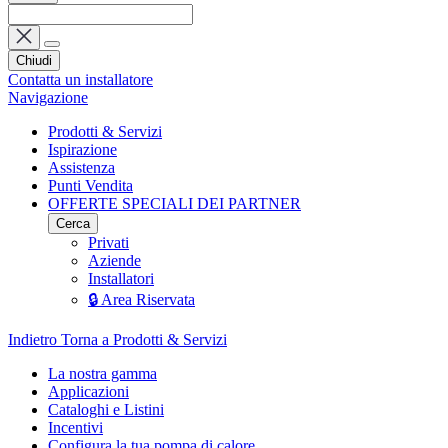
Chiudi
Contatta un installatore
Navigazione
Prodotti & Servizi
Ispirazione
Assistenza
Punti Vendita
OFFERTE SPECIALI DEI PARTNER
Cerca
Privati
Aziende
Installatori
🔒 Area Riservata
Indietro
Torna a Prodotti & Servizi
La nostra gamma
Applicazioni
Cataloghi e Listini
Incentivi
Configura la tua pompa di calore