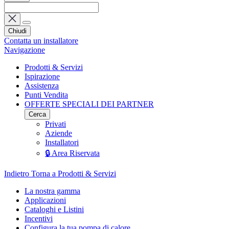
Chiudi
Contatta un installatore
Navigazione
Prodotti & Servizi
Ispirazione
Assistenza
Punti Vendita
OFFERTE SPECIALI DEI PARTNER
Cerca
Privati
Aziende
Installatori
🔒 Area Riservata
Indietro
Torna a Prodotti & Servizi
La nostra gamma
Applicazioni
Cataloghi e Listini
Incentivi
Configura la tua pompa di calore