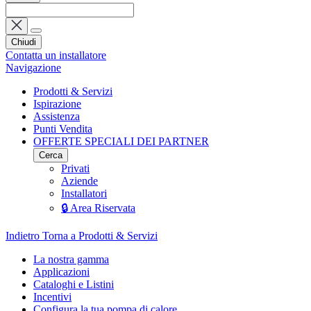
Chiudi
Contatta un installatore
Navigazione
Prodotti & Servizi
Ispirazione
Assistenza
Punti Vendita
OFFERTE SPECIALI DEI PARTNER
Cerca
Privati
Aziende
Installatori
🔒 Area Riservata
Indietro
Torna a Prodotti & Servizi
La nostra gamma
Applicazioni
Cataloghi e Listini
Incentivi
Configura la tua pompa di calore