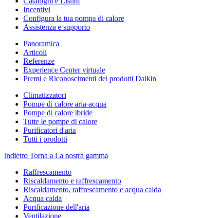
Cataloghi e Listini
Incentivi
Configura la tua pompa di calore
Assistenza e supporto
Panoramica
Articoli
Referenze
Experience Center virtuale
Premi e Riconoscimenti dei prodotti Daikin
Climatizzatori
Pompe di calore aria-acqua
Pompe di calore ibride
Tutte le pompe di calore
Purificatori d'aria
Tutti i prodotti
Indietro
Torna a La nostra gamma
Raffrescamento
Riscaldamento e raffrescamento
Riscaldamento, raffrescamento e acqua calda
Acqua calda
Purificazione dell'aria
Ventilazione