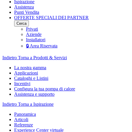
Ispirazione
Assistenza
Punti Vendita
OFFERTE SPECIALI DEI PARTNER
Cerca
Privati
Aziende
Installatori
🔒 Area Riservata
Indietro
Torna a Prodotti & Servizi
La nostra gamma
Applicazioni
Cataloghi e Listini
Incentivi
Configura la tua pompa di calore
Assistenza e supporto
Indietro
Torna a Ispirazione
Panoramica
Articoli
Referenze
Experience Center virtuale