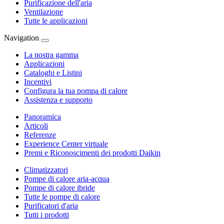
Purificazione dell'aria
Ventilazione
Tutte le applicazioni
Navigation
La nostra gamma
Applicazioni
Cataloghi e Listini
Incentivi
Configura la tua pompa di calore
Assistenza e supporto
Panoramica
Articoli
Referenze
Experience Center virtuale
Premi e Riconoscimenti dei prodotti Daikin
Climatizzatori
Pompe di calore aria-acqua
Pompe di calore ibride
Tutte le pompe di calore
Purificatori d'aria
Tutti i prodotti