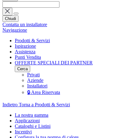
Chiudi
Contatta un installatore
Navigazione
Prodotti & Servizi
Ispirazione
Assistenza
Punti Vendita
OFFERTE SPECIALI DEI PARTNER
Cerca
Privati
Aziende
Installatori
🔒 Area Riservata
Indietro
Torna a Prodotti & Servizi
La nostra gamma
Applicazioni
Cataloghi e Listini
Incentivi
Configura la tua pompa di calore