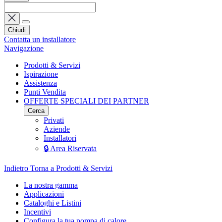
Chiudi
Contatta un installatore
Navigazione
Prodotti & Servizi
Ispirazione
Assistenza
Punti Vendita
OFFERTE SPECIALI DEI PARTNER
Cerca
Privati
Aziende
Installatori
🔒 Area Riservata
Indietro
Torna a Prodotti & Servizi
La nostra gamma
Applicazioni
Cataloghi e Listini
Incentivi
Configura la tua pompa di calore