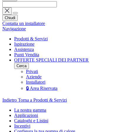
Chiudi
Contatta un installatore
Navigazione
Prodotti & Servizi
Ispirazione
Assistenza
Punti Vendita
OFFERTE SPECIALI DEI PARTNER
Cerca
Privati
Aziende
Installatori
🔒 Area Riservata
Indietro
Torna a Prodotti & Servizi
La nostra gamma
Applicazioni
Cataloghi e Listini
Incentivi
Configura la tua pompa di calore