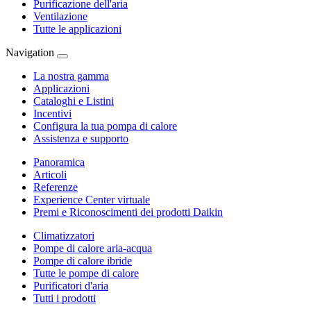
Purificazione dell'aria
Ventilazione
Tutte le applicazioni
Navigation
La nostra gamma
Applicazioni
Cataloghi e Listini
Incentivi
Configura la tua pompa di calore
Assistenza e supporto
Panoramica
Articoli
Referenze
Experience Center virtuale
Premi e Riconoscimenti dei prodotti Daikin
Climatizzatori
Pompe di calore aria-acqua
Pompe di calore ibride
Tutte le pompe di calore
Purificatori d'aria
Tutti i prodotti