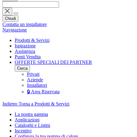
Chiudi
Contatta un installatore
Navigazione
Prodotti & Servizi
Ispirazione
Assistenza
Punti Vendita
OFFERTE SPECIALI DEI PARTNER
Cerca
Privati
Aziende
Installatori
🔒 Area Riservata
Indietro
Torna a Prodotti & Servizi
La nostra gamma
Applicazioni
Cataloghi e Listini
Incentivi
Configura la tua pompa di calore