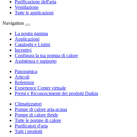
Purificazione dell'aria
Ventilazione
Tutte le applicazioni
Navigation
La nostra gamma
Applicazioni
Cataloghi e Listini
Incentivi
Configura la tua pompa di calore
Assistenza e supporto
Panoramica
Articoli
Referenze
Experience Center virtuale
Premi e Riconoscimenti dei prodotti Daikin
Climatizzatori
Pompe di calore aria-acqua
Pompe di calore ibride
Tutte le pompe di calore
Purificatori d'aria
Tutti i prodotti