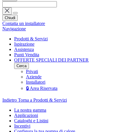
Chiudi
Contatta un installatore
Navigazione
Prodotti & Servizi
Ispirazione
Assistenza
Punti Vendita
OFFERTE SPECIALI DEI PARTNER
Cerca
Privati
Aziende
Installatori
🔒 Area Riservata
Indietro
Torna a Prodotti & Servizi
La nostra gamma
Applicazioni
Cataloghi e Listini
Incentivi
Configura la tua pompa di calore