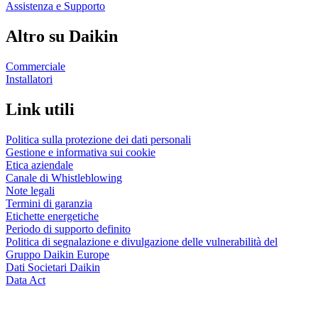
Assistenza e Supporto
Altro su Daikin
Commerciale
Installatori
Link utili
Politica sulla protezione dei dati personali
Gestione e informativa sui cookie
Etica aziendale
Canale di Whistleblowing
Note legali
Termini di garanzia
Etichette energetiche
Periodo di supporto definito
Politica di segnalazione e divulgazione delle vulnerabilità del
Gruppo Daikin Europe
Dati Societari Daikin
Data Act