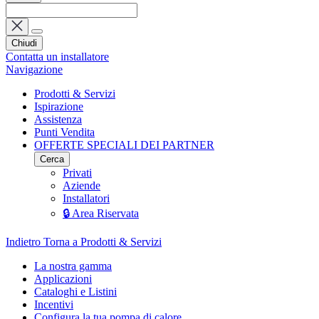
Chiudi
Contatta un installatore
Navigazione
Prodotti & Servizi
Ispirazione
Assistenza
Punti Vendita
OFFERTE SPECIALI DEI PARTNER
Cerca
Privati
Aziende
Installatori
🔒 Area Riservata
Indietro
Torna a Prodotti & Servizi
La nostra gamma
Applicazioni
Cataloghi e Listini
Incentivi
Configura la tua pompa di calore