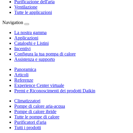
Purificazione dell'aria
Ventilazione
Tutte le applicazioni
Navigation
La nostra gamma
Applicazioni
Cataloghi e Listini
Incentivi
Configura la tua pompa di calore
Assistenza e supporto
Panoramica
Articoli
Referenze
Experience Center virtuale
Premi e Riconoscimenti dei prodotti Daikin
Climatizzatori
Pompe di calore aria-acqua
Pompe di calore ibride
Tutte le pompe di calore
Purificatori d'aria
Tutti i prodotti