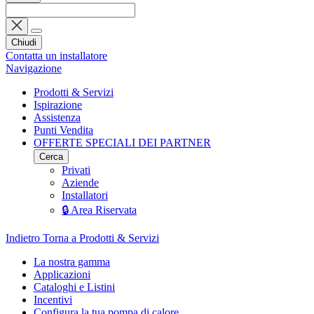
Chiudi
Contatta un installatore
Navigazione
Prodotti & Servizi
Ispirazione
Assistenza
Punti Vendita
OFFERTE SPECIALI DEI PARTNER
Cerca
Privati
Aziende
Installatori
🔒 Area Riservata
Indietro
Torna a Prodotti & Servizi
La nostra gamma
Applicazioni
Cataloghi e Listini
Incentivi
Configura la tua pompa di calore