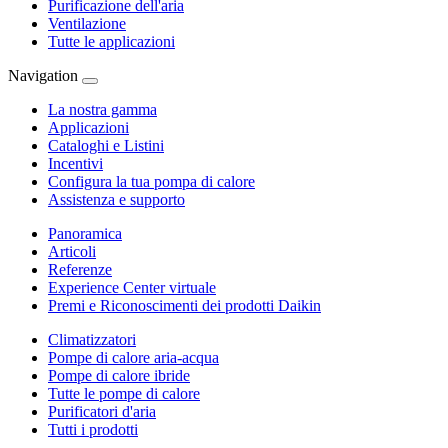
Purificazione dell'aria
Ventilazione
Tutte le applicazioni
Navigation
La nostra gamma
Applicazioni
Cataloghi e Listini
Incentivi
Configura la tua pompa di calore
Assistenza e supporto
Panoramica
Articoli
Referenze
Experience Center virtuale
Premi e Riconoscimenti dei prodotti Daikin
Climatizzatori
Pompe di calore aria-acqua
Pompe di calore ibride
Tutte le pompe di calore
Purificatori d'aria
Tutti i prodotti