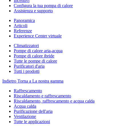
Incentivi
Configura la tua pompa di calore
Assistenza e supporto
Panoramica
Articoli
Referenze
Experience Center virtuale
Climatizzatori
Pompe di calore aria-acqua
Pompe di calore ibride
Tutte le pompe di calore
Purificatori d'aria
Tutti i prodotti
Indietro
Torna a La nostra gamma
Raffrescamento
Riscaldamento e raffrescamento
Riscaldamento, raffrescamento e acqua calda
Acqua calda
Purificazione dell'aria
Ventilazione
Tutte le applicazioni