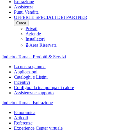
Ispirazione
Assistenza
Punti Vendita
OFFERTE SPECIALI DEI PARTNER
Cerca
Privati
Aziende
Installatori
🔒 Area Riservata
Indietro
Torna a Prodotti & Servizi
La nostra gamma
Applicazioni
Cataloghi e Listini
Incentivi
Configura la tua pompa di calore
Assistenza e supporto
Indietro
Torna a Ispirazione
Panoramica
Articoli
Referenze
Experience Center virtuale