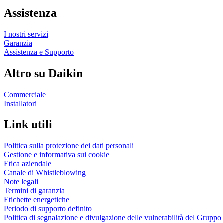
Assistenza
I nostri servizi
Garanzia
Assistenza e Supporto
Altro su Daikin
Commerciale
Installatori
Link utili
Politica sulla protezione dei dati personali
Gestione e informativa sui cookie
Etica aziendale
Canale di Whistleblowing
Note legali
Termini di garanzia
Etichette energetiche
Periodo di supporto definito
Politica di segnalazione e divulgazione delle vulnerabilità del Grupp